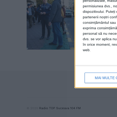
personalizate, măsura
permisiunea dvs., noi
dispozitivului. Puteț
partenerii noștri con
consimțământul sau p
exprima consimțămâ
personal să nu necesi
dvs. se vor aplica n
în orice moment, reve
web.
MAI MULTE 
© 2020
Radio TOP Suceava 104 FM