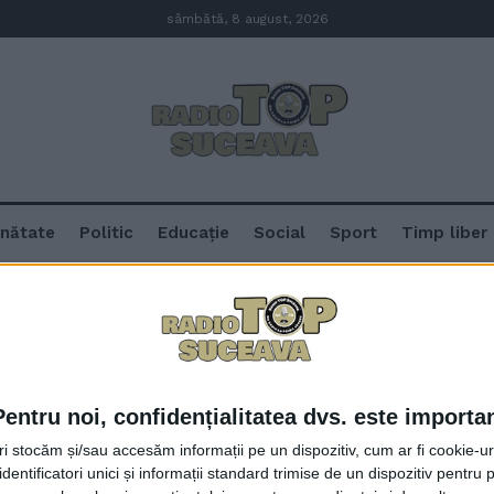
sâmbătă, 8 august, 2026
nătate
Politic
Educație
Social
Sport
Timp liber
eava
Pentru noi, confidențialitatea dvs. este importa
Stația Orizont, din cartierul Bur
tri stocăm și/sau accesăm informații pe un dispozitiv, cum ar fi cookie-u
mai mult spațiu și confort
dentificatori unici și informații standard trimise de un dispozitiv pentru p