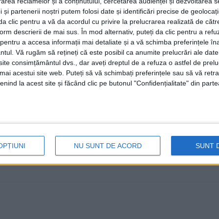
rea reclamelor și a conținutului, cercetarea audienței și dezvoltarea ser
7 SEPTEMBRIE, 2023
 și partenerii noștri putem folosi date și identificări precise de geoloca
i da clic pentru a vă da acordul cu privire la prelucrarea realizată de cătr
Viceprimarul Sucevei Lucian Harșovschi a anunțat că Staț
form descrierii de mai sus. În mod alternativ, puteți da clic pentru a refu
pentru mai mult spațiu și ...
entru a accesa informații mai detaliate și a vă schimba preferințele în
ntul.
Vă rugăm să rețineți că este posibil ca anumite prelucrări ale date
te consimțământul dvs., dar aveți dreptul de a refuza o astfel de prelu
umai acestui site web. Puteți să vă schimbați preferințele sau să vă ret
nind la acest site și făcând clic pe butonul "Confidențialitate" din parte
OPȚIUNI
NU SUNT DE ACORD
SUNT 