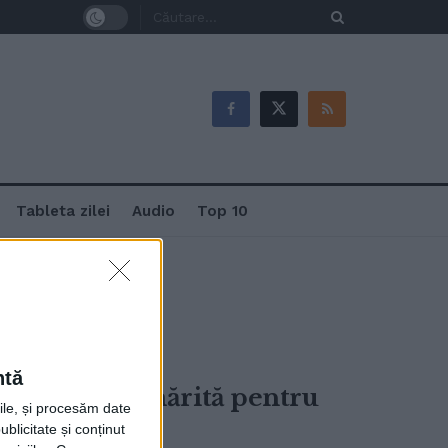
Tableta zilei
Audio
Top 10
ntă
dujeni, va fi mărită pentru
rile, și procesăm date
ublicitate și conținut