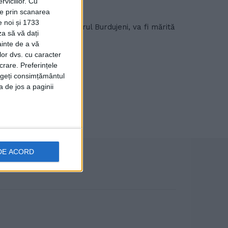
viciilor.
Cu
ție prin scanarea
e noi și 1733
ia Orizont, din cartierul Burdujeni, va fi mărită
za să vă dați
ainte de a vă
lor dvs. cu caracter
crare. Preferințele
rageți consimțământul
a de jos a paginii
DE ACORD