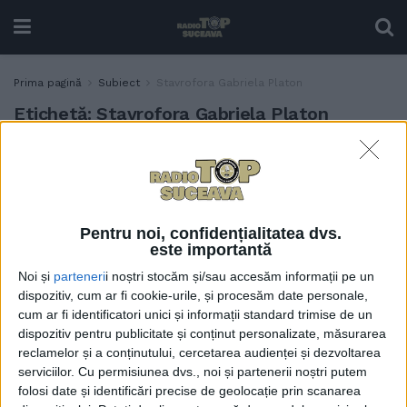
Prima pagină
Subiect
Stavrofora Gabriela Platon
Etichetă:
Stavrofora Gabriela Platon
Directorul Bibliotecii ”I. G.
ACTUALITATE
Sbiera”, Gabriel Cărăbuș, a
primit o distincție din
partea Arhiepiscopiei
Pentru noi, confidențialitatea dvs.
Sucevei și Rădăuților
este importantă
28 APRILIE, 2022
Noi și
parteneri
i noștri stocăm și/sau accesăm informații pe un
dispozitiv, cum ar fi cookie-urile, și procesăm date personale,
cum ar fi identificatori unici și informații standard trimise de un
dispozitiv pentru publicitate și conținut personalizate, măsurarea
reclamelor și a conținutului, cercetarea audienței și dezvoltarea
serviciilor.
Cu permisiunea dvs., noi și partenerii noștri putem
folosi date și identificări precise de geolocație prin scanarea