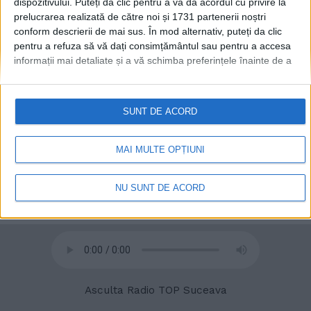
dispozitivului. Puteți da clic pentru a vă da acordul cu privire la
prelucrarea realizată de către noi și 1731 partenerii noștri
conform descrierii de mai sus. În mod alternativ, puteți da clic
pentru a refuza să vă dați consimțământul sau pentru a accesa
© 2020
Radio TOP Suceava 104 FM
informații mai detaliate și a vă schimba preferințele înainte de a
vă exprima consimțământul.
Vă rugăm să rețineți că este posibil
ca anumite prelucrări ale datelor dvs. cu caracter personal să nu
necesite consimțământul dvs., dar aveți dreptul de a refuza o
SUNT DE ACORD
astfel de prelucrare. Preferințele dvs. se vor aplica numai
acestui site web. Puteți să vă schimbați preferințele sau să vă
retrageți consimțământul în orice moment, revenind la acest site
MAI MULTE OPȚIUNI
și făcând clic pe butonul "Confidențialitate" din partea de jos a
paginii web.
NU SUNT DE ACORD
Asculta Radio TOP Suceava