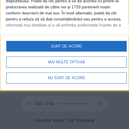
dispozitivului. Puteți da clic pentru a vă da acordul cu privire la
prelucrarea realizată de către noi și 1733 partenerii noștri
conform descrierii de mai sus. În mod alternativ, puteți da clic
pentru a refuza să vă dați consimțământul sau pentru a accesa
informații mai detaliate și a vă schimba preferințele înainte de a
© 2020
Radio TOP Suceava 104 FM
vă exprima consimțământul.
Vă rugăm să rețineți că este posibil
ca anumite prelucrări ale datelor dvs. cu caracter personal să nu
necesite consimțământul dvs., dar aveți dreptul de a refuza o
SUNT DE ACORD
astfel de prelucrare. Preferințele dvs. se vor aplica numai
acestui site web. Puteți să vă schimbați preferințele sau să vă
retrageți consimțământul în orice moment, revenind la acest site
MAI MULTE OPȚIUNI
și făcând clic pe butonul "Confidențialitate" din partea de jos a
paginii web.
NU SUNT DE ACORD
Asculta Radio TOP Suceava