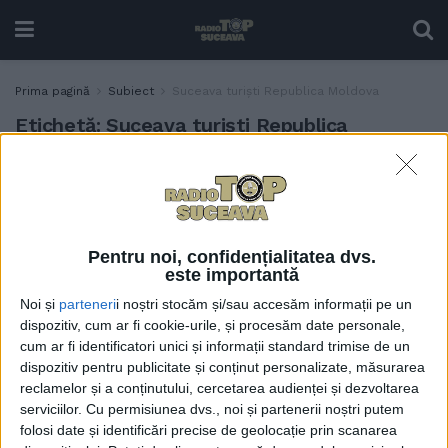
Prima pagină
Subiect
Suceava turiști Republica Moldova
Etichetă:
Suceava turiști Republica
Moldova
Mulți turiști din Republica
ACTUALITATE
Moldova, la pensiunile și
hotelurile din județul
Pentru noi, confidențialitatea dvs.
Suceava, pentru a petrece
este importantă
sărbătorile pe stil vechi
Noi și
parteneri
i noștri stocăm și/sau accesăm informații pe un
19 IANUARIE, 2024
dispozitiv, cum ar fi cookie-urile, și procesăm date personale,
cum ar fi identificatori unici și informații standard trimise de un
dispozitiv pentru publicitate și conținut personalizate, măsurarea
reclamelor și a conținutului, cercetarea audienței și dezvoltarea
serviciilor.
Cu permisiunea dvs., noi și partenerii noștri putem
folosi date și identificări precise de geolocație prin scanarea