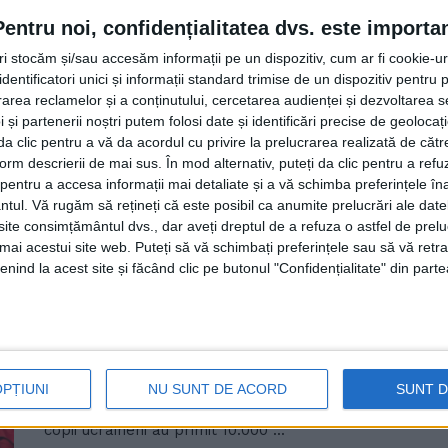
de fundația ”Te Aud România” 
Pentru noi, confidențialitatea dvs. este importa
23 AUGUST, 2023
tri stocăm și/sau accesăm informații pe un dispozitiv, cum ar fi cookie-u
dentificatori unici și informații standard trimise de un dispozitiv pentru p
În perioada aprilie - iulie, Fundația <Te Aud România> 
rea reclamelor și a conținutului, cercetarea audienței și dezvoltarea ser
intervenții de integrare ...
 și partenerii noștri putem folosi date și identificări precise de geoloca
i da clic pentru a vă da acordul cu privire la prelucrarea realizată de cătr
form descrierii de mai sus. În mod alternativ, puteți da clic pentru a refu
entru a accesa informații mai detaliate și a vă schimba preferințele în
ntul.
Vă rugăm să rețineți că este posibil ca anumite prelucrări ale date
te consimțământul dvs., dar aveți dreptul de a refuza o astfel de prelu
10.000 de rucsacuri pentru copi
umai acestui site web. Puteți să vă schimbați preferințele sau să vă ret
edituri din Marea Britanie, prin
nind la acest site și făcând clic pe butonul "Confidențialitate" din parte
din Gura Humorului, cu sprijinul
Copilului
7 SEPTEMBRIE, 2022
OPȚIUNI
NU SUNT DE ACORD
SUNT 
Fundația <Te Aud România> din Gura Humorului a final
copii ucraineni au primit 10.000 ...