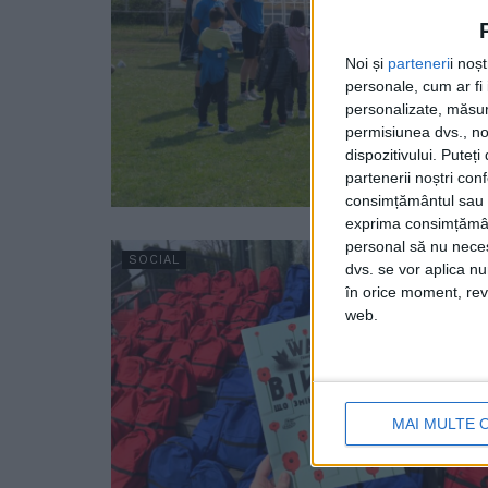
Noi și
parteneri
i noș
personale, cum ar fi i
personalizate, măsura
permisiunea dvs., noi
dispozitivului. Puteț
partenerii noștri con
consimțământul sau p
exprima consimțămâ
personal să nu necesi
SOCIAL
dvs. se vor aplica n
în orice moment, reve
web.
MAI MULTE 