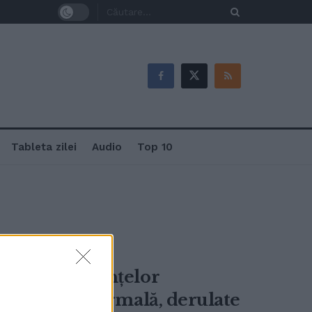
Tableta zilei
Audio
Top 10
are a competențelor
educație non-formală, derulate