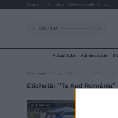
Despre noi
Publicitate
Cod de conduită
Contact
Actualitate
Administrație
Să
Prima pagină
Subiect
”Te Aud România” Gura Humorul
Etichetă:
”Te Aud România”
ACTUALITATE