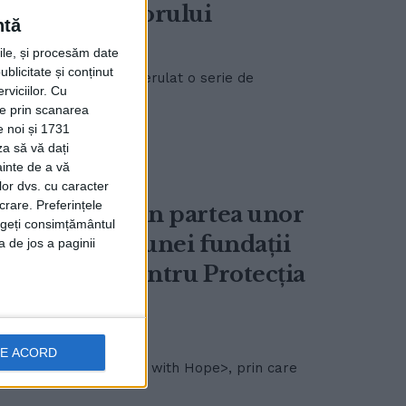
din Gura Humorului
ntă
rile, și procesăm date
ublicitate și conținut
din Gura Humorului a derulat o serie de
viciilor.
Cu
ție prin scanarea
e noi și 1731
za să vă dați
ainte de a vă
lor dvs. cu caracter
crare. Preferințele
i ucraineni din partea unor
rageți consimțământul
 intermediul unei fundații
a de jos a paginii
 Direcției pentru Protecția
DE ACORD
izat campania <Packed with Hope>, prin care