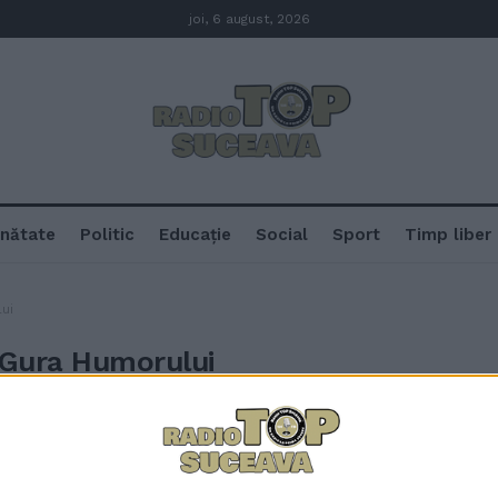
joi, 6 august, 2026
nătate
Politic
Educație
Social
Sport
Timp liber
ui
 Gura Humorului
Activități sportive și de dezvolt
lingvistice, și șase ateliere de 