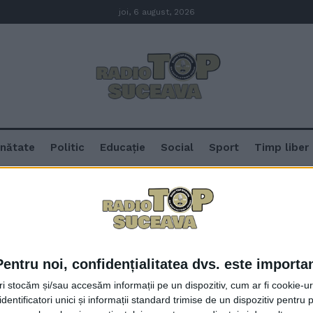
joi, 6 august, 2026
nătate
Politic
Educație
Social
Sport
Timp liber
Pentru noi, confidențialitatea dvs. este importa
Canotorii suceveni Ionela și Ma
tri stocăm și/sau accesăm informații pe un dispozitiv, cum ar fi cookie-u
căsătorit care este portdrapelul u
dentificatori unici și informații standard trimise de un dispozitiv pentru p