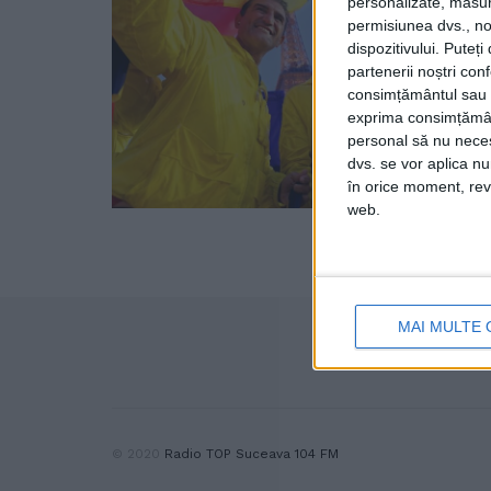
personalizate, măsura
permisiunea dvs., noi
dispozitivului. Puteț
partenerii noștri con
consimțământul sau p
exprima consimțămâ
personal să nu necesi
dvs. se vor aplica n
în orice moment, reve
web.
MAI MULTE 
© 2020
Radio TOP Suceava 104 FM