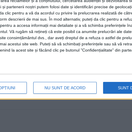
rea reclamelor și a conținutului, cercetarea audienței și dezvoltarea ser
a Jocurilor Olimpice
 și partenerii noștri putem folosi date și identificări precise de geoloca
i da clic pentru a vă da acordul cu privire la prelucrarea realizată de cătr
27 IULIE, 2024
form descrierii de mai sus. În mod alternativ, puteți da clic pentru a refu
Conform CNN, canotorii suceveni Ionela Cozmiuc și Mar
entru a accesa informații mai detaliate și a vă schimba preferințele în
ntul.
Vă rugăm să rețineți că este posibil ca anumite prelucrări ale date
care a purtat drapelul unei țări la ...
te consimțământul dvs., dar aveți dreptul de a refuza o astfel de prelu
umai acestui site web. Puteți să vă schimbați preferințele sau să vă ret
nind la acest site și făcând clic pe butonul "Confidențialitate" din parte
OPȚIUNI
NU SUNT DE ACORD
SUNT 