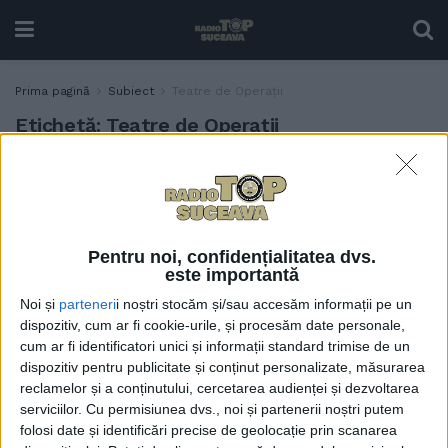
Prima pagină
Subiect
Teatre de Operații
Etichetă:
Teatre de Operații
Nicolae Ciucă: Ziua de 11
POLITIC
noiembrie are o
însemnătate aparte nu doar
pentru mine, ci pentru
Pentru noi, confidențialitatea dvs.
întreaga Armată a
este importantă
României. Reprezintă Ziua
Noi și
parteneri
i noștri stocăm și/sau accesăm informații pe un
Veteranilor din Teatrele de
dispozitiv, cum ar fi cookie-urile, și procesăm date personale,
Operații
cum ar fi identificatori unici și informații standard trimise de un
11 NOIEMBRIE, 2024
dispozitiv pentru publicitate și conținut personalizate, măsurarea
reclamelor și a conținutului, cercetarea audienței și dezvoltarea
serviciilor.
Cu permisiunea dvs., noi și partenerii noștri putem
folosi date și identificări precise de geolocație prin scanarea