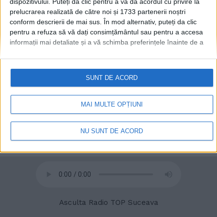
dispozitivului. Puteți da clic pentru a vă da acordul cu privire la
prelucrarea realizată de către noi și 1733 partenerii noștri
conform descrierii de mai sus. În mod alternativ, puteți da clic
pentru a refuza să vă dați consimțământul sau pentru a accesa
informații mai detaliate și a vă schimba preferințele înainte de a
vă exprima consimțământul.
Vă rugăm să rețineți că este posibil
ca anumite prelucrări ale datelor dvs. cu caracter personal să nu
© 2020
Radio TOP Suceava 104 FM
necesite consimțământul dvs., dar aveți dreptul de a refuza o
SUNT DE ACORD
astfel de prelucrare. Preferințele dvs. se vor aplica numai
acestui site web. Puteți să vă schimbați preferințele sau să vă
retrageți consimțământul în orice moment, revenind la acest site
MAI MULTE OPȚIUNI
și făcând clic pe butonul "Confidențialitate" din partea de jos a
paginii web.
NU SUNT DE ACORD
Asculta Radio TOP Suceava