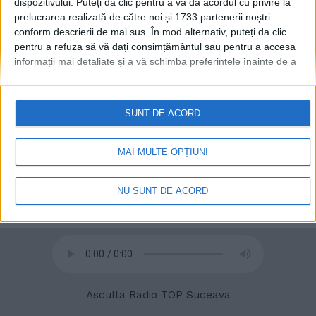
dispozitivului. Puteți da clic pentru a vă da acordul cu privire la
prelucrarea realizată de către noi și 1733 partenerii noștri
conform descrierii de mai sus. În mod alternativ, puteți da clic
© 2020
Radio TOP Suceava 104 FM
pentru a refuza să vă dați consimțământul sau pentru a accesa
informații mai detaliate și a vă schimba preferințele înainte de a
vă exprima consimțământul.
Vă rugăm să rețineți că este posibil
ca anumite prelucrări ale datelor dvs. cu caracter personal să nu
necesite consimțământul dvs., dar aveți dreptul de a refuza o
SUNT DE ACORD
astfel de prelucrare. Preferințele dvs. se vor aplica numai
acestui site web. Puteți să vă schimbați preferințele sau să vă
retrageți consimțământul în orice moment, revenind la acest site
MAI MULTE OPȚIUNI
și făcând clic pe butonul "Confidențialitate" din partea de jos a
paginii web.
NU SUNT DE ACORD
Asculta Radio TOP Suceava