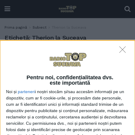
Prima pagină
Subiect
Therion la Suceava
Etichetă:
Therion la Suceava
Peste 5.000 de spectatori, în
ACTUALITATE
fiecare seară, la Bucovina
Motorfest
13 AUGUST, 2024
Pentru noi, confidențialitatea dvs.
este importantă
Noi și
parteneri
i noștri stocăm și/sau accesăm informații pe un
dispozitiv, cum ar fi cookie-urile, și procesăm date personale,
cum ar fi identificatori unici și informații standard trimise de un
dispozitiv pentru publicitate și conținut personalizate, măsurarea
reclamelor și a conținutului, cercetarea audienței și dezvoltarea
serviciilor.
Cu permisiunea dvs., noi și partenerii noștri putem
folosi date și identificări precise de geolocație prin scanarea