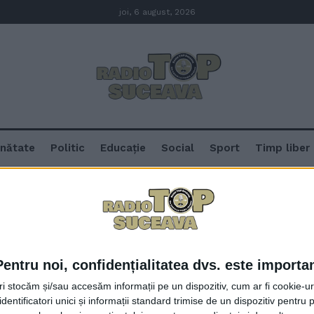
joi, 6 august, 2026
nătate
Politic
Educație
Social
Sport
Timp liber
Pentru noi, confidențialitatea dvs. este importa
300 de tineri liberali, la o întîl
tri stocăm și/sau accesăm informații pe un dispozitiv, cum ar fi cookie-u
Gheorghe Flutur: Tinerii liberali
dentificatori unici și informații standard trimise de un dispozitiv pentru p