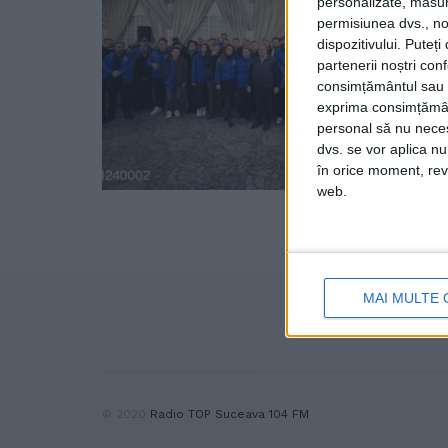
personalizate, măsura
permisiunea dvs., noi
dispozitivului. Puteț
partenerii noștri con
consimțământul sau p
exprima consimțămâ
personal să nu necesi
dvs. se vor aplica n
în orice moment, reve
web.
MAI MULTE 
© 2020
Radio TOP Suceava 104 FM