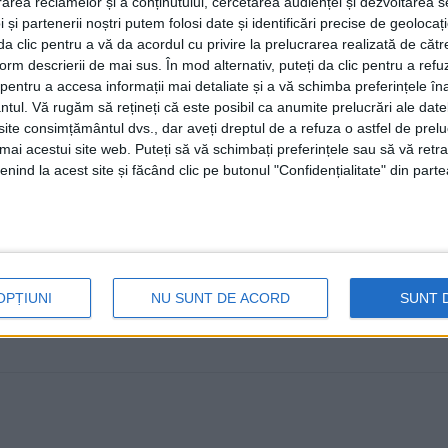
rea reclamelor și a conținutului, cercetarea audienței și dezvoltarea ser
linie pentru viitorul României. 
 și partenerii noștri putem folosi date și identificări precise de geoloca
dintre candidați care garantea
i da clic pentru a vă da acordul cu privire la prelucrarea realizată de cătr
form descrierii de mai sus. În mod alternativ, puteți da clic pentru a refu
15 NOIEMBRIE, 2024
entru a accesa informații mai detaliate și a vă schimba preferințele în
ntul.
Vă rugăm să rețineți că este posibil ca anumite prelucrări ale date
Candidații PNL Suceava pentru parlamentare au avut o în
te consimțământul dvs., dar aveți dreptul de a refuza o astfel de prelu
Într-un comunicat al PNL Suceava ...
umai acestui site web. Puteți să vă schimbați preferințele sau să vă ret
nind la acest site și făcând clic pe butonul "Confidențialitate" din parte
OPȚIUNI
NU SUNT DE ACORD
SUNT 