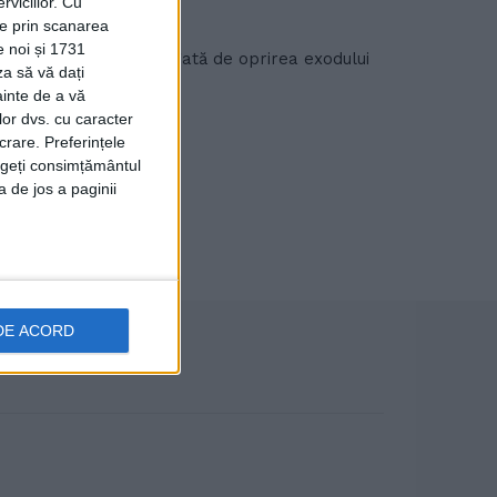
viciilor.
Cu
ție prin scanarea
e noi și 1731
ghe Șoldan a fost legată de oprirea exodului
za să vă dați
ainte de a vă
lor dvs. cu caracter
crare. Preferințele
rageți consimțământul
a de jos a paginii
DE ACORD