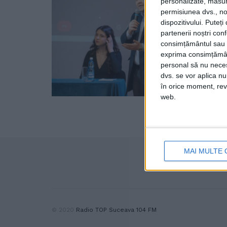
personalizate, măsura
permisiunea dvs., noi
dispozitivului. Puteț
partenerii noștri con
consimțământul sau p
exprima consimțămâ
personal să nu necesi
dvs. se vor aplica n
în orice moment, reve
web.
MAI MULTE 
© 2020
Radio TOP Suceava 104 FM