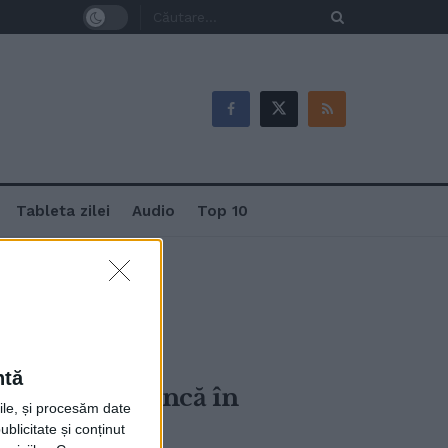
Tableta zilei
Audio
Top 10
ntă
să plece la muncă în
rile, și procesăm date
ublicitate și conținut