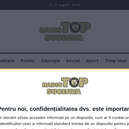
joi, 6 august, 2026
nătate
Politic
Educație
Social
Sport
Timp liber
Pentru noi, confidențialitatea dvs. este importa
Domnule Șoldan, alți tineri vor 
tri stocăm și/sau accesăm informații pe un dispozitiv, cum ar fi cookie-u
străinătate. Stați de vorbă cu ei
dentificatori unici și informații standard trimise de un dispozitiv pentru p