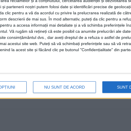
rea reclamelor și a conținutului, cercetarea audienței și dezvoltarea ser
28 MAI, 2025
 și partenerii noștri putem folosi date și identificări precise de geoloca
i da clic pentru a vă da acordul cu privire la prelucrarea realizată de cătr
Una dintre temele de campanie preferate ale lui Gheor
form descrierii de mai sus. În mod alternativ, puteți da clic pentru a refu
forței de muncă și ...
entru a accesa informații mai detaliate și a vă schimba preferințele în
ntul.
Vă rugăm să rețineți că este posibil ca anumite prelucrări ale date
te consimțământul dvs., dar aveți dreptul de a refuza o astfel de prelu
umai acestui site web. Puteți să vă schimbați preferințele sau să vă ret
nind la acest site și făcând clic pe butonul "Confidențialitate" din parte
OPȚIUNI
NU SUNT DE ACORD
SUNT 