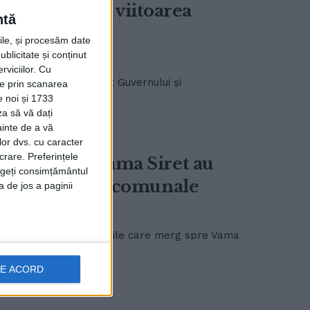
intersecția cu viitoarea
ntă
rile, și procesăm date
ublicitate și conținut
viciilor.
Cu
ghe Flutur, a solicitat Guvernului și
ție prin scanarea
urilor care ...
e noi și 1733
za să vă dați
ainte de a vă
lor dvs. cu caracter
crare. Preferințele
 merg spre Vama Siret au
rageți consimțământul
ri judeţene şi comunale
a de jos a paginii
lutur, susține că TIR-urile care merg spre Vama
DE ACORD