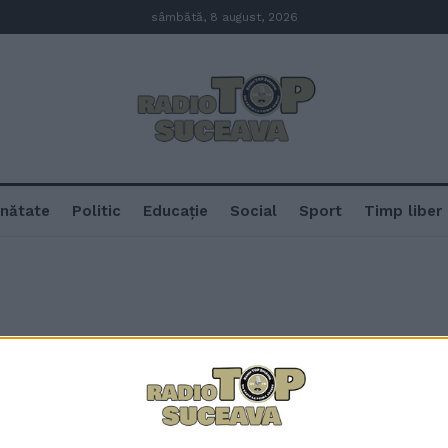
sâmbătă, 8 august, 2026
nătate
Politic
Educație
Social
Sport
Timp liber
Pentru traseul TIR-urilor care 
construirea unei șosele de la Vic