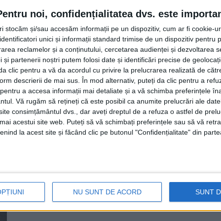
Frătăuții Noi și Climăuți, pînă la 
Pentru noi, confidențialitatea dvs. este importa
Autostradă A7, Ploiești – Siret
tri stocăm și/sau accesăm informații pe un dispozitiv, cum ar fi cookie-u
dentificatori unici și informații standard trimise de un dispozitiv pentru p
14 FEBRUARIE, 2023
rea reclamelor și a conținutului, cercetarea audienței și dezvoltarea ser
Președintele PNL al Consiliului Județean Suceava, Gheor
 și partenerii noștri putem folosi date și identificări precise de geoloca
Ministerului Transporturilor o soluție pentru traseul TIR-
i da clic pentru a vă da acordul cu privire la prelucrarea realizată de cătr
form descrierii de mai sus. În mod alternativ, puteți da clic pentru a refu
entru a accesa informații mai detaliate și a vă schimba preferințele în
ntul.
Vă rugăm să rețineți că este posibil ca anumite prelucrări ale date
te consimțământul dvs., dar aveți dreptul de a refuza o astfel de prelu
Gheorghe Flutur: TIR-urile care
umai acestui site web. Puteți să vă schimbați preferințele sau să vă ret
afectat infrastructura de drumu
nind la acest site și făcând clic pe butonul "Confidențialitate" din parte
26 IULIE, 2022
Preşedintele Consiliului Judeţean Suceava, Gheorghe F
Siret au afectat infrastructura de drumuri judeţene ...
OPȚIUNI
NU SUNT DE ACORD
SUNT 