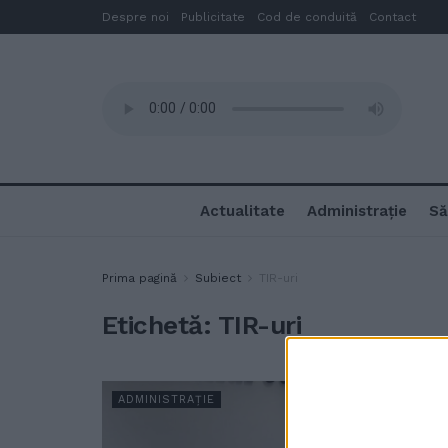
Despre noi
Publicitate
Cod de conduită
Contact
Actualitate
Administrație
Să
Prima pagină
Subiect
TIR-uri
Etichetă:
TIR-uri
ADMINISTRAȚIE