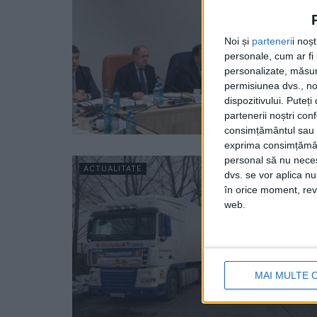
Noi și
parteneri
i noș
personale, cum ar fi i
personalizate, măsura
permisiunea dvs., noi
dispozitivului. Puteț
partenerii noștri con
consimțământul sau p
exprima consimțămâ
personal să nu necesi
ACTUALITATE
dvs. se vor aplica n
în orice moment, reve
web.
MAI MULTE 