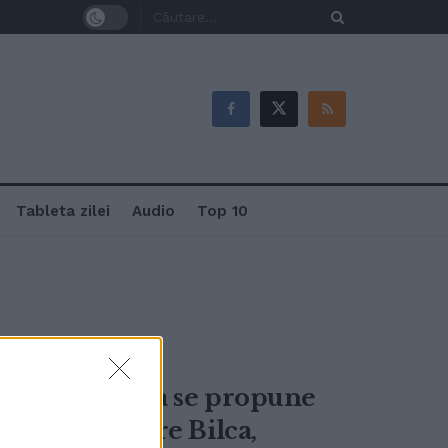
Tableta zilei
Audio
Top 10
vin din Ucraina se propune
ovu de Sus spre Bilca,