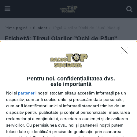
Prima pagină
Subiect
Tîrgul Olarilor ”Ochi de Păun” Rădăuți
Etichetă:
Tîrgul Olarilor ”Ochi de Păun”
Rădăuți
Ceramiști din Marginea,
TIMP LIBER
Horezu și Deva, și concerte
Florin Chilian și Bosquito, la
Pentru noi, confidențialitatea dvs.
Rădăuți, între 23 și 25
este importantă
august
Noi și
parteneri
i noștri stocăm și/sau accesăm informații pe un
19 AUGUST, 2024
dispozitiv, cum ar fi cookie-urile, și procesăm date personale,
cum ar fi identificatori unici și informații standard trimise de un
Oale, sticlărie, pielărie,
ACTUALITATE
dispozitiv pentru publicitate și conținut personalizate, măsurarea
sculptură în lemn,
reclamelor și a conținutului, cercetarea audienței și dezvoltarea
împletituri, icoane și ouă
serviciilor.
Cu permisiunea dvs., noi și partenerii noștri putem
încondeiate, la Tîrgul
folosi date și identificări precise de geolocație prin scanarea
Olarilor ”Ochi de Păun” de