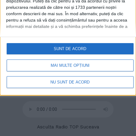
dispozitivului. Puteți da clic pentru a vă da acordul cu privire la
la Rădăuți
prelucrarea realizată de către noi și 1733 partenerii noștri
25 AUGUST, 2023
conform descrierii de mai sus. În mod alternativ, puteți da clic
pentru a refuza să vă dați consimțământul sau pentru a accesa
informații mai detaliate și a vă schimba preferințele înainte de a
vă exprima consimțământul.
Vă rugăm să rețineți că este posibil
ca anumite prelucrări ale datelor dvs. cu caracter personal să nu
necesite consimțământul dvs., dar aveți dreptul de a refuza o
SUNT DE ACORD
astfel de prelucrare. Preferințele dvs. se vor aplica numai
acestui site web. Puteți să vă schimbați preferințele sau să vă
retrageți consimțământul în orice moment, revenind la acest site
MAI MULTE OPȚIUNI
și făcând clic pe butonul "Confidențialitate" din partea de jos a
paginii web.
NU SUNT DE ACORD
© 2020
Radio TOP Suceava 104 FM
Asculta Radio TOP Suceava