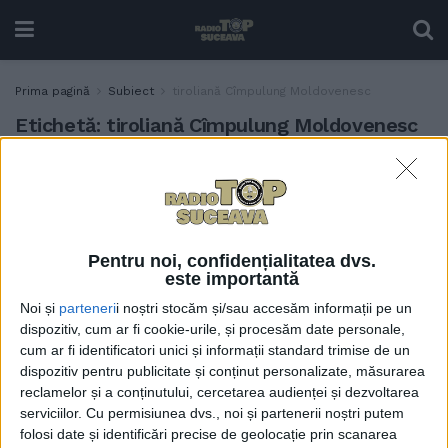
Prima pagină
Subiect
tiroliană Cîmpulung Moldovenesc
Etichetă:
tiroliană Cîmpulung Moldovenesc
”Vara, din punct de vedere
ACTUALITATE
turistic, a fost bună” pentru
Cîmpulung Moldovenesc.
Primarul Mihăiță Negură:
Pentru noi, confidențialitatea dvs.
Skywalk-ul de pe Piatra
este importantă
Șoimului, ”un punct de
atracție extraordinar de
Noi și
parteneri
i noștri stocăm și/sau accesăm informații pe un
mare”
dispozitiv, cum ar fi cookie-urile, și procesăm date personale,
cum ar fi identificatori unici și informații standard trimise de un
28 AUGUST, 2025
dispozitiv pentru publicitate și conținut personalizate, măsurarea
Din vară, e posibil ca la
reclamelor și a conținutului, cercetarea audienței și dezvoltarea
ADMINISTRAȚIE
pîrtia de la Cîmpulung
serviciilor.
Cu permisiunea dvs., noi și partenerii noștri putem
folosi date și identificări precise de geolocație prin scanarea
Moldovenesc să existe o