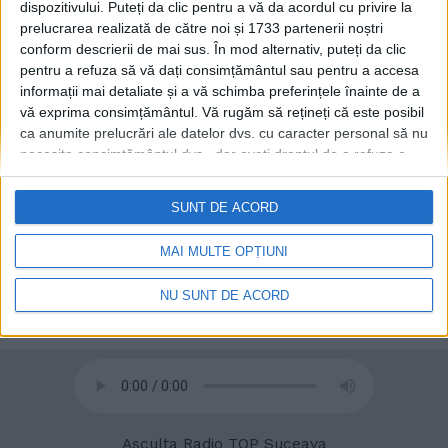
dispozitivului. Puteți da clic pentru a vă da acordul cu privire la
tiroliană cu o lungime de 3
prelucrarea realizată de către noi și 1733 partenerii noștri
kilometri. Se mai pregătesc
conform descrierii de mai sus. În mod alternativ, puteți da clic
un balon cu aer cald, o
pentru a refuza să vă dați consimțământul sau pentru a accesa
praștie umană, o nouă
informații mai detaliate și a vă schimba preferințele înainte de a
parcare, inclusiv pentru
vă exprima consimțământul.
Vă rugăm să rețineți că este posibil
rulote, și un restaurant cu o
ca anumite prelucrări ale datelor dvs. cu caracter personal să nu
arhitectură asemănătoare
necesite consimțământul dvs., dar aveți dreptul de a refuza o
cu cea din zona Alpilor
astfel de prelucrare. Preferințele dvs. se vor aplica numai
16 MARTIE, 2024
acestui site web. Puteți să vă schimbați preferințele sau să vă
SUNT DE ACORD
retrageți consimțământul în orice moment, revenind la acest site
și făcând clic pe butonul "Confidențialitate" din partea de jos a
MAI MULTE OPȚIUNI
paginii web.
NU SUNT DE ACORD
© 2020
Radio TOP Suceava 104 FM
Asculta Radio TOP Suceava