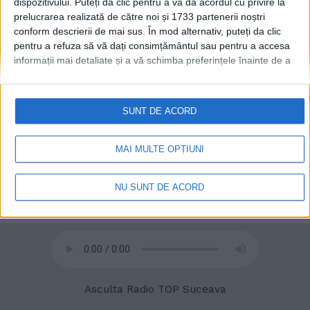
dispozitivului. Puteți da clic pentru a vă da acordul cu privire la
prelucrarea realizată de către noi și 1733 partenerii noștri
conform descrierii de mai sus. În mod alternativ, puteți da clic
pentru a refuza să vă dați consimțământul sau pentru a accesa
informații mai detaliate și a vă schimba preferințele înainte de a
vă exprima consimțământul.
Vă rugăm să rețineți că este posibil
ca anumite prelucrări ale datelor dvs. cu caracter personal să nu
© 2020
Radio TOP Suceava 104 FM
necesite consimțământul dvs., dar aveți dreptul de a refuza o
SUNT DE ACORD
astfel de prelucrare. Preferințele dvs. se vor aplica numai
acestui site web. Puteți să vă schimbați preferințele sau să vă
retrageți consimțământul în orice moment, revenind la acest site
MAI MULTE OPȚIUNI
și făcând clic pe butonul "Confidențialitate" din partea de jos a
paginii web.
NU SUNT DE ACORD
Asculta Radio TOP Suceava