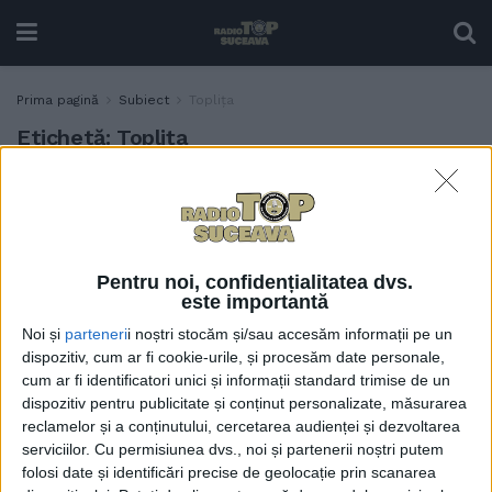
Prima pagină
Subiect
Toplița
Etichetă:
Toplița
Progrese importante la
ADMINISTRAȚIE
lucrările de modernizare a
drumului Panaci – Bilbor.
Gheorghe Șoldan: Graficul
Pentru noi, confidențialitatea dvs.
lucrărilor, asumat prin
este importantă
contract de către
Noi și
parteneri
i noștri stocăm și/sau accesăm informații pe un
constructor, trebuie
dispozitiv, cum ar fi cookie-urile, și procesăm date personale,
respectat (Foto)
cum ar fi identificatori unici și informații standard trimise de un
4 SEPTEMBRIE, 2025
dispozitiv pentru publicitate și conținut personalizate, măsurarea
reclamelor și a conținutului, cercetarea audienței și dezvoltarea
serviciilor.
Cu permisiunea dvs., noi și partenerii noștri putem
folosi date și identificări precise de geolocație prin scanarea