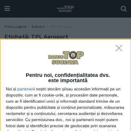
Prima pagină
Subiect
TPL Aeroport
Etichetă:
TPL Aeroport
Revine cursa 8, spre
ACTUALITATE
Aeroportul Suceava.
Traseul rămîne în mare
același, dar tarifele sînt și
Pentru noi, confidențialitatea dvs.
mai mici
este importantă
28 MARTIE, 2025
Noi și
parteneri
i noștri stocăm și/sau accesăm informații pe un
dispozitiv, cum ar fi cookie-urile, și procesăm date personale,
cum ar fi identificatori unici și informații standard trimise de un
dispozitiv pentru publicitate și conținut personalizate, măsurarea
reclamelor și a conținutului, cercetarea audienței și dezvoltarea
serviciilor.
Cu permisiunea dvs., noi și partenerii noștri putem
folosi date și identificări precise de geolocație prin scanarea