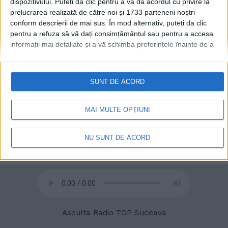
dispozitivului. Puteți da clic pentru a vă da acordul cu privire la
prelucrarea realizată de către noi și 1733 partenerii noștri
conform descrierii de mai sus. În mod alternativ, puteți da clic
pentru a refuza să vă dați consimțământul sau pentru a accesa
© 2020
Radio TOP Suceava 104 FM
informații mai detaliate și a vă schimba preferințele înainte de a
vă exprima consimțământul.
Vă rugăm să rețineți că este posibil
ca anumite prelucrări ale datelor dvs. cu caracter personal să nu
necesite consimțământul dvs., dar aveți dreptul de a refuza o
SUNT DE ACORD
astfel de prelucrare. Preferințele dvs. se vor aplica numai
acestui site web. Puteți să vă schimbați preferințele sau să vă
retrageți consimțământul în orice moment, revenind la acest site
MAI MULTE OPȚIUNI
și făcând clic pe butonul "Confidențialitate" din partea de jos a
paginii web.
NU SUNT DE ACORD
Asculta Radio TOP Suceava