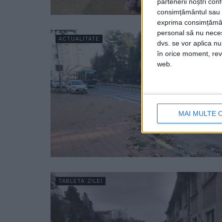
partenerii noștri con
consimțământul sau p
exprima consimțămâ
personal să nu necesi
ACTUALITATE
dvs. se vor aplica n
în orice moment, reve
web.
MAI MULTE 
TABLETA ZILEI