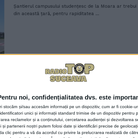
Șantierul campusului studențesc de la Moara ar trebui
din această țară, pentru rapiditatea ...
În municipiul Suceava intersecții
care să dirijeze circulația au dis
28 MAI, 2026
Pentru noi, confidențialitatea dvs. este importa
Una din zilele în care traficul în municipiul Suceava a
tri stocăm și/sau accesăm informații pe un dispozitiv, cum ar fi cookie-u
...
dentificatori unici și informații standard trimise de un dispozitiv pentru p
rea reclamelor și a conținutului, cercetarea audienței și dezvoltarea ser
 și partenerii noștri putem folosi date și identificări precise de geoloca
i da clic pentru a vă da acordul cu privire la prelucrarea realizată de cătr