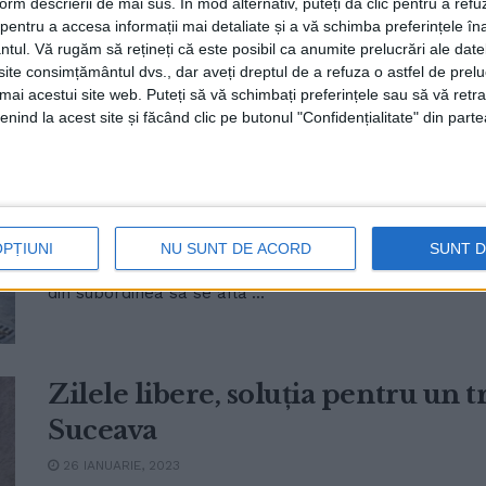
form descrierii de mai sus. În mod alternativ, puteți da clic pentru a refu
entru a accesa informații mai detaliate și a vă schimba preferințele în
ntul.
Vă rugăm să rețineți că este posibil ca anumite prelucrări ale date
te consimțământul dvs., dar aveți dreptul de a refuza o astfel de prelu
În timpul școlii, cea mai aglome
umai acestui site web. Puteți să vă schimbați preferințele sau să vă ret
cea de la Școala Gimnazială nr. 3.
nind la acest site și făcând clic pe butonul "Confidențialitate" din parte
acolo ”dimineața, de pe la ora 07.
la 11.45 la 12.30”
3 APRILIE, 2023
OPȚIUNI
NU SUNT DE ACORD
SUNT 
Într-o emisiune la Radio Top, directorul Poliției Locale
din subordinea sa se află ...
Zilele libere, soluția pentru un t
Suceava
26 IANUARIE, 2023