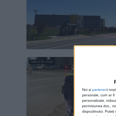
TABLETA ZILEI
Noi și
parteneri
i noș
personale, cum ar fi i
personalizate, măsura
permisiunea dvs., noi
dispozitivului. Puteț