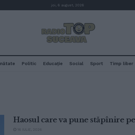
joi, 6 august, 2026
nătate
Politic
Educație
Social
Sport
Timp liber
Haosul care va pune stăpînire p
16 IULIE, 2026