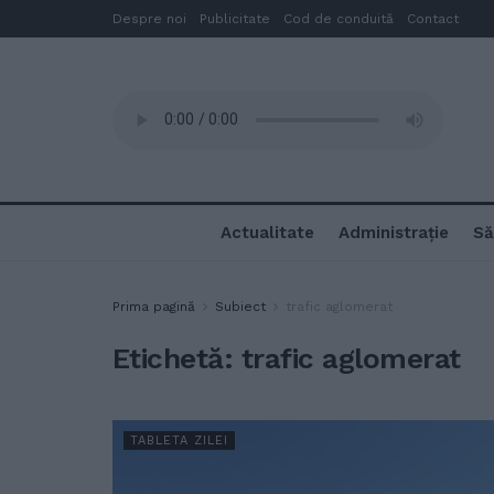
Despre noi
Publicitate
Cod de conduită
Contact
Actualitate
Administrație
Să
Prima pagină
Subiect
trafic aglomerat
Etichetă:
trafic aglomerat
TABLETA ZILEI