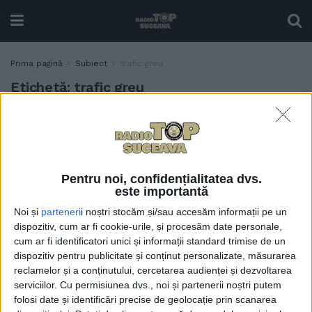
Prima pagină
Subiect
trafic greu
Etichetă:
trafic greu
Promisiune: Parte din ruta
ADMINISTRAȚIE
Suceava-Botoșani, gata pînă
la sfîrșitul anului
31 MARTIE, 2021
Pentru noi, confidențialitatea dvs.
este importantă
Noi și
parteneri
i noștri stocăm și/sau accesăm informații pe un
dispozitiv, cum ar fi cookie-urile, și procesăm date personale,
cum ar fi identificatori unici și informații standard trimise de un
dispozitiv pentru publicitate și conținut personalizate, măsurarea
reclamelor și a conținutului, cercetarea audienței și dezvoltarea
serviciilor.
Cu permisiunea dvs., noi și partenerii noștri putem
folosi date și identificări precise de geolocație prin scanarea