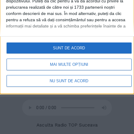
dispozitivului. Puteți da clic pentru a vă da acordul cu privire la
prelucrarea realizată de către noi și 1733 partenerii noștri
conform descrierii de mai sus. În mod alternativ, puteți da clic
© 2020
Radio TOP Suceava 104 FM
pentru a refuza să vă dați consimțământul sau pentru a accesa
informații mai detaliate și a vă schimba preferințele înainte de a
vă exprima consimțământul.
Vă rugăm să rețineți că este posibil
ca anumite prelucrări ale datelor dvs. cu caracter personal să nu
necesite consimțământul dvs., dar aveți dreptul de a refuza o
SUNT DE ACORD
astfel de prelucrare. Preferințele dvs. se vor aplica numai
acestui site web. Puteți să vă schimbați preferințele sau să vă
retrageți consimțământul în orice moment, revenind la acest site
MAI MULTE OPȚIUNI
și făcând clic pe butonul "Confidențialitate" din partea de jos a
paginii web.
NU SUNT DE ACORD
Asculta Radio TOP Suceava