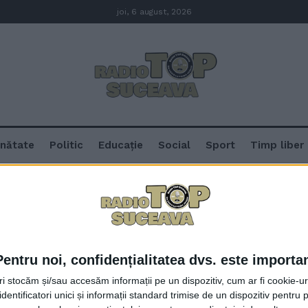
joi, 6 august, 2026
nătate
Politic
Educație
Social
Sport
Timp liber
a
Pentru noi, confidențialitatea dvs. este importa
Gheorghe Flutur vrea bani pent
tri stocăm și/sau accesăm informații pe un dispozitiv, cum ar fi cookie-u
stricate de traficul greu spre și 
dentificatori unici și informații standard trimise de un dispozitiv pentru p