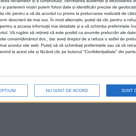
rea reclamelor și a conținutului, cercetarea audienței și dezvoltarea ser
cer insistent, așa cum am văzut c
 și partenerii noștri putem folosi date și identificări precise de geoloca
transportul cerealelor”
i da clic pentru a vă da acordul cu privire la prelucrarea realizată de cătr
form descrierii de mai sus. În mod alternativ, puteți da clic pentru a refu
29 AUGUST, 2023
entru a accesa informații mai detaliate și a vă schimba preferințele în
ntul.
Vă rugăm să rețineți că este posibil ca anumite prelucrări ale date
Președintele Consiliului Județean Suceava, Gheorghe Flut
te consimțământul dvs., dar aveți dreptul de a refuza o astfel de prelu
europene, pentru reabilitarea infrastructurii deteriorate
umai acestui site web. Puteți să vă schimbați preferințele sau să vă ret
nind la acest site și făcând clic pe butonul "Confidențialitate" din parte
OPȚIUNI
NU SUNT DE ACORD
SUNT 