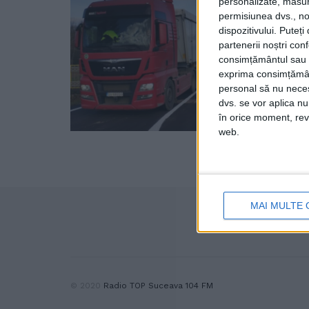
personalizate, măsura
permisiunea dvs., noi
dispozitivului. Puteț
partenerii noștri con
consimțământul sau p
exprima consimțămâ
personal să nu necesi
dvs. se vor aplica n
în orice moment, reve
web.
MAI MULTE 
© 2020
Radio TOP Suceava 104 FM