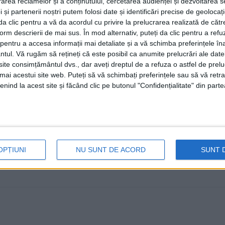
rea reclamelor și a conținutului, cercetarea audienței și dezvoltarea ser
județul Suceava și i-a fost stagi
 și partenerii noștri putem folosi date și identificări precise de geoloca
Hîncu la Spitalul Județean Suce
i da clic pentru a vă da acordul cu privire la prelucrarea realizată de cătr
form descrierii de mai sus. În mod alternativ, puteți da clic pentru a refu
1 APRILIE, 2024
entru a accesa informații mai detaliate și a vă schimba preferințele în
ntul.
Vă rugăm să rețineți că este posibil ca anumite prelucrări ale date
Președintele Colegiului Medicilor Suceava, medicul chiru
te consimțământul dvs., dar aveți dreptul de a refuza o astfel de prelu
Lupașcu, șeful Clinicii Chirurgie II de la Spitalul ...
umai acestui site web. Puteți să vă schimbați preferințele sau să vă ret
nind la acest site și făcând clic pe butonul "Confidențialitate" din parte
OPȚIUNI
NU SUNT DE ACORD
SUNT 