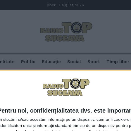
vineri, 7 august, 2026
nătate
Politic
Educație
Social
Sport
Timp liber
an Lupașcu
edicul Cristian Lupașcu
Pentru noi, confidențialitatea dvs. este importa
Dr. Cristian Lupașcu a realizat 
tri stocăm și/sau accesăm informații pe un dispozitiv, cum ar fi cookie-u
transplanturi de ficat. Domnul L
dentificatori unici și informații standard trimise de un dispozitiv pentru p