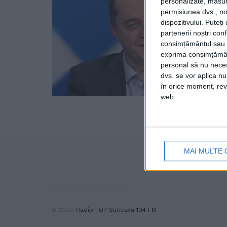
personalizate, măsura
permisiunea dvs., noi
dispozitivului. Puteț
partenerii noștri con
consimțământul sau p
exprima consimțămâ
personal să nu necesi
dvs. se vor aplica n
în orice moment, reve
web.
MAI MULTE 
© 2020
Radio TOP Suceava 104 FM