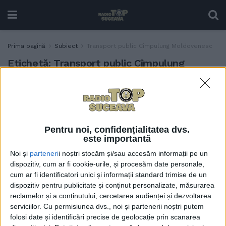
Prima pagină
Subiect
Transport public Cîmpulung Moldovenesc
Etichetă:
Transport public Cîmpulung
Moldovenesc
Patru autobuze electrice,
ADMINISTRAȚIE
pentru transportul public
pe ruta Cîmpulung
Pentru noi, confidențialitatea dvs.
Moldovenesc – Sadova
este importantă
24 OCTOMBRIE, 2024
Noi și
parteneri
i noștri stocăm și/sau accesăm informații pe un
dispozitiv, cum ar fi cookie-urile, și procesăm date personale,
cum ar fi identificatori unici și informații standard trimise de un
dispozitiv pentru publicitate și conținut personalizate, măsurarea
reclamelor și a conținutului, cercetarea audienței și dezvoltarea
serviciilor.
Cu permisiunea dvs., noi și partenerii noștri putem
folosi date și identificări precise de geolocație prin scanarea