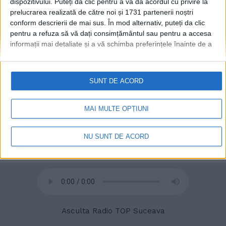
dispozitivului. Puteți da clic pentru a vă da acordul cu privire la
prelucrarea realizată de către noi și 1731 partenerii noștri
conform descrierii de mai sus. În mod alternativ, puteți da clic
pentru a refuza să vă dați consimțământul sau pentru a accesa
informații mai detaliate și a vă schimba preferințele înainte de a
© 2020
Radio TOP Suceava 104 FM
vă exprima consimțământul.
Vă rugăm să rețineți că este posibil
ca anumite prelucrări ale datelor dvs. cu caracter personal să nu
necesite consimțământul dvs., dar aveți dreptul de a refuza o
SUNT DE ACORD
astfel de prelucrare. Preferințele dvs. se vor aplica numai
acestui site web. Puteți să vă schimbați preferințele sau să vă
retrageți consimțământul în orice moment, revenind la acest site
MAI MULTE OPȚIUNI
și făcând clic pe butonul "Confidențialitate" din partea de jos a
paginii web.
NU SUNT DE ACORD
Asculta Radio TOP Suceava