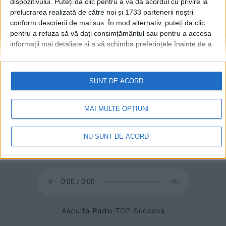
dispozitivului. Puteți da clic pentru a vă da acordul cu privire la
prelucrarea realizată de către noi și 1733 partenerii noștri
conform descrierii de mai sus. În mod alternativ, puteți da clic
pentru a refuza să vă dați consimțământul sau pentru a accesa
informații mai detaliate și a vă schimba preferințele înainte de a
vă exprima consimțământul.
Vă rugăm să rețineți că este posibil
© 2020
Radio TOP Suceava 104 FM
ca anumite prelucrări ale datelor dvs. cu caracter personal să nu
necesite consimțământul dvs., dar aveți dreptul de a refuza o
SUNT DE ACORD
astfel de prelucrare. Preferințele dvs. se vor aplica numai
acestui site web. Puteți să vă schimbați preferințele sau să vă
retrageți consimțământul în orice moment, revenind la acest site
MAI MULTE OPȚIUNI
și făcând clic pe butonul "Confidențialitate" din partea de jos a
paginii web.
NU SUNT DE ACORD
Asculta Radio TOP Suceava