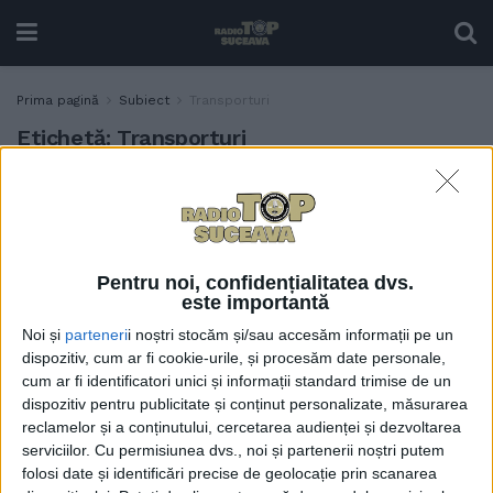
Prima pagină
Subiect
Transporturi
Etichetă:
Transporturi
Gheorghe Flutur a refuzat
POLITIC
funcția de ministru al
Transporturilor: ”S-a
vehiculat ca eu să mă duc la
Pentru noi, confidențialitatea dvs.
Transporturi, dar am zis că
este importantă
rămîn aici, la Suceava, să
Noi și
parteneri
i noștri stocăm și/sau accesăm informații pe un
termin treaba”
dispozitiv, cum ar fi cookie-urile, și procesăm date personale,
16 IUNIE, 2023
cum ar fi identificatori unici și informații standard trimise de un
dispozitiv pentru publicitate și conținut personalizate, măsurarea
reclamelor și a conținutului, cercetarea audienței și dezvoltarea
serviciilor.
Cu permisiunea dvs., noi și partenerii noștri putem
folosi date și identificări precise de geolocație prin scanarea