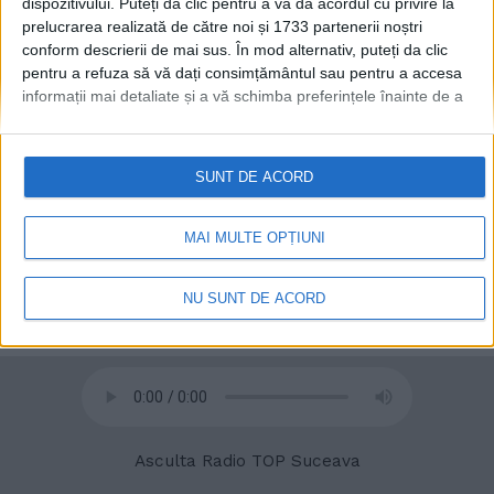
dispozitivului. Puteți da clic pentru a vă da acordul cu privire la
prelucrarea realizată de către noi și 1733 partenerii noștri
conform descrierii de mai sus. În mod alternativ, puteți da clic
pentru a refuza să vă dați consimțământul sau pentru a accesa
informații mai detaliate și a vă schimba preferințele înainte de a
vă exprima consimțământul.
Vă rugăm să rețineți că este posibil
ca anumite prelucrări ale datelor dvs. cu caracter personal să nu
necesite consimțământul dvs., dar aveți dreptul de a refuza o
SUNT DE ACORD
astfel de prelucrare. Preferințele dvs. se vor aplica numai
acestui site web. Puteți să vă schimbați preferințele sau să vă
retrageți consimțământul în orice moment, revenind la acest site
MAI MULTE OPȚIUNI
și făcând clic pe butonul "Confidențialitate" din partea de jos a
paginii web.
© 2020
Radio TOP Suceava 104 FM
NU SUNT DE ACORD
Asculta Radio TOP Suceava