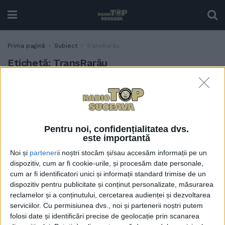
Prima pagină
Subiect
TransRarău
Etichetă:
TransRarău
Salvamont Suceava: La
ACTUALITATE
munte, la peste 1.400 de
metri, a nins, deja. În acest
moment este nevoie de
Pentru noi, confidențialitatea dvs.
cauciucuri de iarnă pentru
este importantă
parcurgerea drumului
Noi și
parteneri
i noștri stocăm și/sau accesăm informații pe un
județean Transrarău
dispozitiv, cum ar fi cookie-urile, și procesăm date personale,
29 SEPTEMBRIE, 2025
cum ar fi identificatori unici și informații standard trimise de un
dispozitiv pentru publicitate și conținut personalizate, măsurarea
Cîmpulungul, sub
ACTUALITATE
reclamelor și a conținutului, cercetarea audienței și dezvoltarea
”ocupația” festivalurilor
serviciilor.
Cu permisiunea dvs., noi și partenerii noștri putem
21 IULIE, 2021
folosi date și identificări precise de geolocație prin scanarea