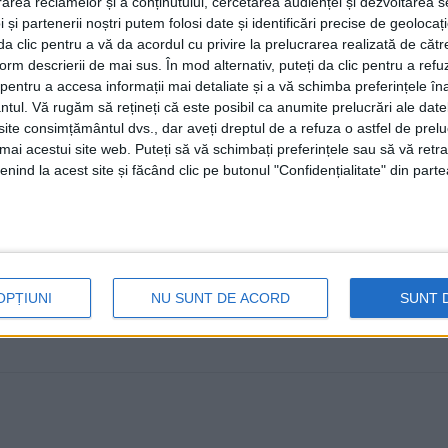
rea reclamelor și a conținutului, cercetarea audienței și dezvoltarea ser
prin SMS. Așteptăm să avem POS-
 și partenerii noștri putem folosi date și identificări precise de geoloca
să putem să scoatem taxatoarele 
i da clic pentru a vă da acordul cu privire la prelucrarea realizată de cătr
form descrierii de mai sus. În mod alternativ, puteți da clic pentru a refu
5 DECEMBRIE, 2025
entru a accesa informații mai detaliate și a vă schimba preferințele în
ntul.
Vă rugăm să rețineți că este posibil ca anumite prelucrări ale date
Directorul TPL Suceava, Gabriel Petruc, a declarat, în c
te consimțământul dvs., dar aveți dreptul de a refuza o astfel de prelu
referitor la modul în care ...
umai acestui site web. Puteți să vă schimbați preferințele sau să vă ret
nind la acest site și făcând clic pe butonul "Confidențialitate" din parte
OPȚIUNI
NU SUNT DE ACORD
SUNT 