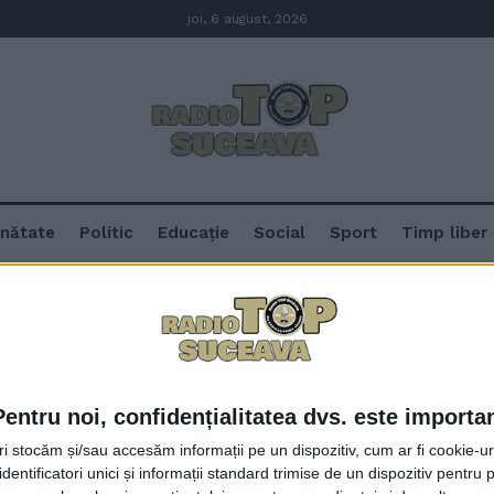
joi, 6 august, 2026
nătate
Politic
Educație
Social
Sport
Timp liber
Pentru noi, confidențialitatea dvs. este importa
Gabriel Petruc, directorul TPL: S
tri stocăm și/sau accesăm informații pe un dispozitiv, cum ar fi cookie-u
pe partea aceasta de abonamente 
dentificatori unici și informații standard trimise de un dispozitiv pentru p