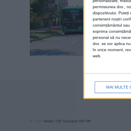
personalizate, măsura
permisiunea dvs., noi
dispozitivului. Puteț
partenerii noștri con
consimțământul sau p
exprima consimțămâ
personal să nu necesi
dvs. se vor aplica n
în orice moment, reve
web.
MAI MULTE 
© 2020
Radio TOP Suceava 104 FM