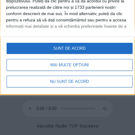
dispozitivului. Puteți da clic pentru a vă da acordul cu privire la
prelucrarea realizată de către noi și 1733 partenerii noștri
conform descrierii de mai sus. În mod alternativ, puteți da clic
© 2020
Radio TOP Suceava 104 FM
pentru a refuza să vă dați consimțământul sau pentru a accesa
informații mai detaliate și a vă schimba preferințele înainte de a
vă exprima consimțământul.
Vă rugăm să rețineți că este posibil
ca anumite prelucrări ale datelor dvs. cu caracter personal să nu
necesite consimțământul dvs., dar aveți dreptul de a refuza o
SUNT DE ACORD
astfel de prelucrare. Preferințele dvs. se vor aplica numai
acestui site web. Puteți să vă schimbați preferințele sau să vă
retrageți consimțământul în orice moment, revenind la acest site
MAI MULTE OPȚIUNI
și făcând clic pe butonul "Confidențialitate" din partea de jos a
paginii web.
NU SUNT DE ACORD
Asculta Radio TOP Suceava