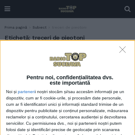
Prima pagină
Subiect
treceri de pieotoni
Etichetă:
treceri de pieotoni
Cușnir: Buget pentru
ADMINISTRAȚIE
parcări supraetajate, creșe
și grădinițe
1 MARTIE, 2021
Pentru noi, confidențialitatea dvs.
este importantă
Noi și
parteneri
i noștri stocăm și/sau accesăm informații pe un
dispozitiv, cum ar fi cookie-urile, și procesăm date personale,
cum ar fi identificatori unici și informații standard trimise de un
dispozitiv pentru publicitate și conținut personalizate, măsurarea
reclamelor și a conținutului, cercetarea audienței și dezvoltarea
serviciilor.
Cu permisiunea dvs., noi și partenerii noștri putem
folosi date și identificări precise de geolocație prin scanarea