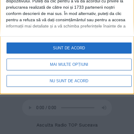
dispozitivului. Puteți da clic pentru a vă da acordul cu privire la
prelucrarea realizată de către noi și 1733 partenerii noștri
conform descrierii de mai sus. În mod alternativ, puteți da clic
© 2020
Radio TOP Suceava 104 FM
pentru a refuza să vă dați consimțământul sau pentru a accesa
informații mai detaliate și a vă schimba preferințele înainte de a
vă exprima consimțământul.
Vă rugăm să rețineți că este posibil
ca anumite prelucrări ale datelor dvs. cu caracter personal să nu
necesite consimțământul dvs., dar aveți dreptul de a refuza o
SUNT DE ACORD
astfel de prelucrare. Preferințele dvs. se vor aplica numai
acestui site web. Puteți să vă schimbați preferințele sau să vă
retrageți consimțământul în orice moment, revenind la acest site
MAI MULTE OPȚIUNI
și făcând clic pe butonul "Confidențialitate" din partea de jos a
paginii web.
NU SUNT DE ACORD
Asculta Radio TOP Suceava