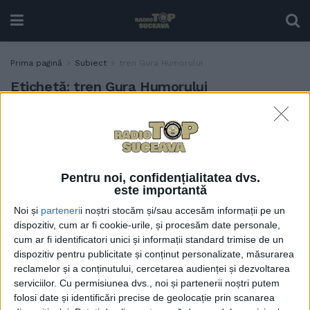
Prima pagină
Subiect
tren Gura Humorului
Etichetă:
tren Gura Humorului
Prin Bucovina, cu trenul, la
TABLETA ZILEI
37 de grade Celsius
12 IUNIE, 2025
Pentru noi, confidențialitatea dvs.
este importantă
Noi și
parteneri
i noștri stocăm și/sau accesăm informații pe un
dispozitiv, cum ar fi cookie-urile, și procesăm date personale,
cum ar fi identificatori unici și informații standard trimise de un
dispozitiv pentru publicitate și conținut personalizate, măsurarea
reclamelor și a conținutului, cercetarea audienței și dezvoltarea
serviciilor.
Cu permisiunea dvs., noi și partenerii noștri putem
folosi date și identificări precise de geolocație prin scanarea