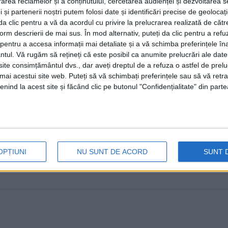
rea reclamelor și a conținutului, cercetarea audienței și dezvoltarea ser
ore și 40 de minute
 și partenerii noștri putem folosi date și identificări precise de geoloca
i da clic pentru a vă da acordul cu privire la prelucrarea realizată de cătr
4 MAI, 2026
form descrierii de mai sus. În mod alternativ, puteți da clic pentru a refu
Un tren privat cu rang de Intercity circulă, începînd de
entru a accesa informații mai detaliate și a vă schimba preferințele în
ntul.
Vă rugăm să rețineți că este posibil ca anumite prelucrări ale date
compania Ferotrafic ...
te consimțământul dvs., dar aveți dreptul de a refuza o astfel de prelu
umai acestui site web. Puteți să vă schimbați preferințele sau să vă ret
nind la acest site și făcând clic pe butonul "Confidențialitate" din parte
OPȚIUNI
NU SUNT DE ACORD
SUNT 