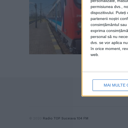
personalizate, măsura
permisiunea dvs., noi
dispozitivului. Puteț
partenerii noștri con
consimțământul sau p
exprima consimțămâ
personal să nu necesi
dvs. se vor aplica n
în orice moment, reve
web.
MAI MULTE 
© 2020
Radio TOP Suceava 104 FM