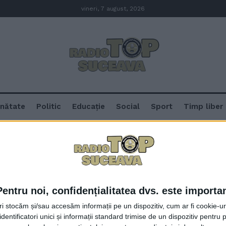
vineri, 7 august, 2026
nătate
Politic
Educație
Social
Sport
Timp liber
a
Pentru noi, confidențialitatea dvs. este importa
Tren privat de tip Intercity pe r
tri stocăm și/sau accesăm informații pe un dispozitiv, cum ar fi cookie-u
începînd de astăzi, 4 mai. Călăt
dentificatori unici și informații standard trimise de un dispozitiv pentru p