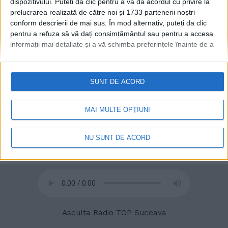
dispozitivului. Puteți da clic pentru a vă da acordul cu privire la
prelucrarea realizată de către noi și 1733 partenerii noștri
conform descrierii de mai sus. În mod alternativ, puteți da clic
© 2020
Radio TOP Suceava 104 FM
pentru a refuza să vă dați consimțământul sau pentru a accesa
informații mai detaliate și a vă schimba preferințele înainte de a
vă exprima consimțământul.
Vă rugăm să rețineți că este posibil
ca anumite prelucrări ale datelor dvs. cu caracter personal să nu
necesite consimțământul dvs., dar aveți dreptul de a refuza o
SUNT DE ACORD
astfel de prelucrare. Preferințele dvs. se vor aplica numai
acestui site web. Puteți să vă schimbați preferințele sau să vă
retrageți consimțământul în orice moment, revenind la acest site
MAI MULTE OPȚIUNI
și făcând clic pe butonul "Confidențialitate" din partea de jos a
paginii web.
NU SUNT DE ACORD
Asculta Radio TOP Suceava