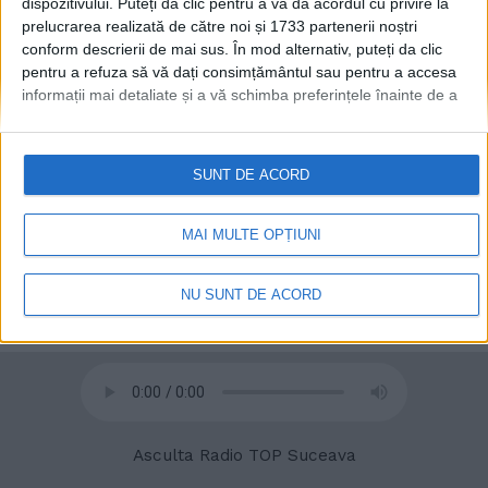
dispozitivului. Puteți da clic pentru a vă da acordul cu privire la
prelucrarea realizată de către noi și 1733 partenerii noștri
conform descrierii de mai sus. În mod alternativ, puteți da clic
pentru a refuza să vă dați consimțământul sau pentru a accesa
informații mai detaliate și a vă schimba preferințele înainte de a
vă exprima consimțământul.
Vă rugăm să rețineți că este posibil
ca anumite prelucrări ale datelor dvs. cu caracter personal să nu
necesite consimțământul dvs., dar aveți dreptul de a refuza o
SUNT DE ACORD
astfel de prelucrare. Preferințele dvs. se vor aplica numai
© 2020
Radio TOP Suceava 104 FM
acestui site web. Puteți să vă schimbați preferințele sau să vă
retrageți consimțământul în orice moment, revenind la acest site
MAI MULTE OPȚIUNI
și făcând clic pe butonul "Confidențialitate" din partea de jos a
paginii web.
NU SUNT DE ACORD
Asculta Radio TOP Suceava