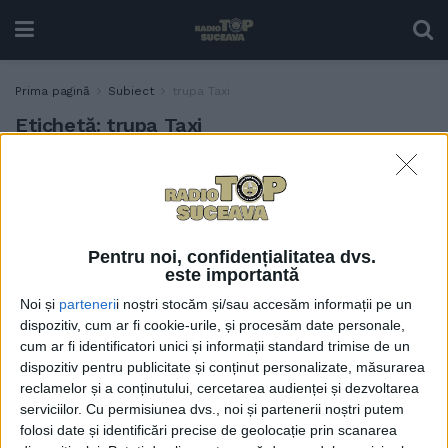
Prima pagină
Subiect
trupa Taxi
Etichetă:
trupa Taxi
Taxi, Nightlosers și Distinct,
ACTUALITATE
concerte în centrul Sucevei,
de Revelion. Boby Stroe: La
Nightlosers nici nu trebuie
Pentru noi, confidențialitatea dvs.
să știi muzică, trebuie să te
este importantă
prezinți, pentru că îți place
Noi și
parteneri
i noștri stocăm și/sau accesăm informații pe un
oricum. Iar Taxi merită
dispozitiv, cum ar fi cookie-urile, și procesăm date personale,
ascultați, mai ales că ei nu
cum ar fi identificatori unici și informații standard trimise de un
concertează foarte, foarte
dispozitiv pentru publicitate și conținut personalizate, măsurarea
des în zona asta
reclamelor și a conținutului, cercetarea audienței și dezvoltarea
13 DECEMBRIE, 2024
serviciilor.
Cu permisiunea dvs., noi și partenerii noștri putem
folosi date și identificări precise de geolocație prin scanarea