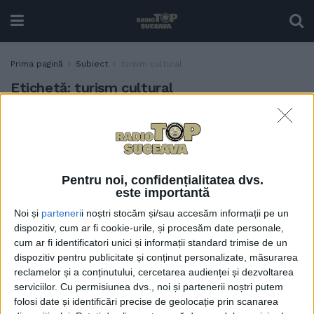
Prima pagină
Subiect
turism cultural
Etichetă:
turism cultural
Primarul Sucevei: Mă
ACTUALITATE
bucur că Festivalul de Artă
Medievală ”Ștefan cel
Mare” este cel mai mare din
Pentru noi, confidențialitatea dvs.
țară
este importantă
30 AUGUST, 2024
Noi și
parteneri
i noștri stocăm și/sau accesăm informații pe un
Dirijorul Daniel Jinga:
dispozitiv, cum ar fi cookie-urile, și procesăm date personale,
ACTUALITATE
cum ar fi identificatori unici și informații standard trimise de un
Suceava este un loc superb,
dispozitiv pentru publicitate și conținut personalizate, măsurarea
plin de multe zone pe care
reclamelor și a conținutului, cercetarea audienței și dezvoltarea
un turist le poate vizita.
serviciilor.
Cu permisiunea dvs., noi și partenerii noștri putem
Suceava poate să activeze și
folosi date și identificări precise de geolocație prin scanarea
turismul cultural