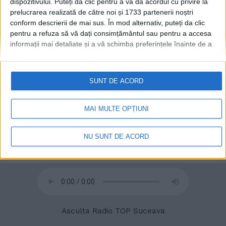
dispozitivului. Puteți da clic pentru a vă da acordul cu privire la
6 IUNIE, 2022
prelucrarea realizată de către noi și 1733 partenerii noștri
conform descrierii de mai sus. În mod alternativ, puteți da clic
pentru a refuza să vă dați consimțământul sau pentru a accesa
informații mai detaliate și a vă schimba preferințele înainte de a
vă exprima consimțământul.
Vă rugăm să rețineți că este posibil
ca anumite prelucrări ale datelor dvs. cu caracter personal să nu
necesite consimțământul dvs., dar aveți dreptul de a refuza o
SUNT DE ACORD
astfel de prelucrare. Preferințele dvs. se vor aplica numai
acestui site web. Puteți să vă schimbați preferințele sau să vă
retrageți consimțământul în orice moment, revenind la acest site
MAI MULTE OPȚIUNI
și făcând clic pe butonul "Confidențialitate" din partea de jos a
© 2020
Radio TOP Suceava 104 FM
paginii web.
NU SUNT DE ACORD
Asculta Radio TOP Suceava