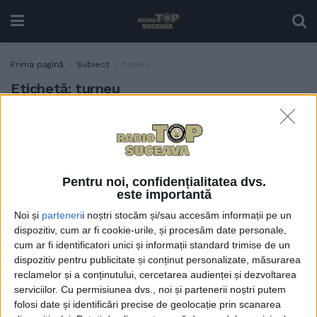
Prima pagină
Subiect
turneu
Etichetă:
turneu
Botoșani, Iași și Suceava,
ACTUALITATE
gazdele turneului ”In
memoriam Ciprian
Porumbescu”, ”un omagiu
Pentru noi, confidențialitatea dvs.
adus memoriei
este importantă
compozitorului Ciprian
Noi și
parteneri
i noștri stocăm și/sau accesăm informații pe un
Porumbescu, la 142 de ani
dispozitiv, cum ar fi cookie-urile, și procesăm date personale,
de la trecerea sa în
cum ar fi identificatori unici și informații standard trimise de un
eternitate”
dispozitiv pentru publicitate și conținut personalizate, măsurarea
22 MAI, 2025
reclamelor și a conținutului, cercetarea audienței și dezvoltarea
serviciilor.
Cu permisiunea dvs., noi și partenerii noștri putem
folosi date și identificări precise de geolocație prin scanarea