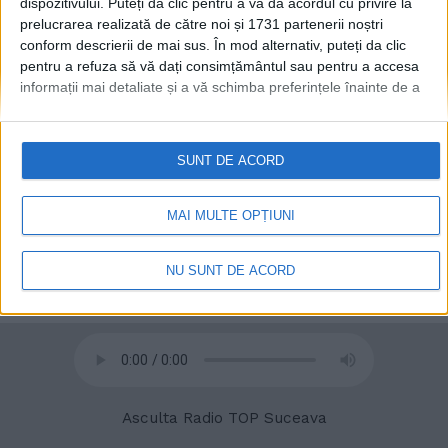
dispozitivului. Puteți da clic pentru a vă da acordul cu privire la
prelucrarea realizată de către noi și 1731 partenerii noștri
conform descrierii de mai sus. În mod alternativ, puteți da clic
pentru a refuza să vă dați consimțământul sau pentru a accesa
informații mai detaliate și a vă schimba preferințele înainte de a
vă exprima consimțământul.
Vă rugăm să rețineți că este posibil
© 2020
Radio TOP Suceava 104 FM
ca anumite prelucrări ale datelor dvs. cu caracter personal să nu
necesite consimțământul dvs., dar aveți dreptul de a refuza o
SUNT DE ACORD
astfel de prelucrare. Preferințele dvs. se vor aplica numai
acestui site web. Puteți să vă schimbați preferințele sau să vă
retrageți consimțământul în orice moment, revenind la acest site
MAI MULTE OPȚIUNI
și făcând clic pe butonul "Confidențialitate" din partea de jos a
paginii web.
NU SUNT DE ACORD
Asculta Radio TOP Suceava