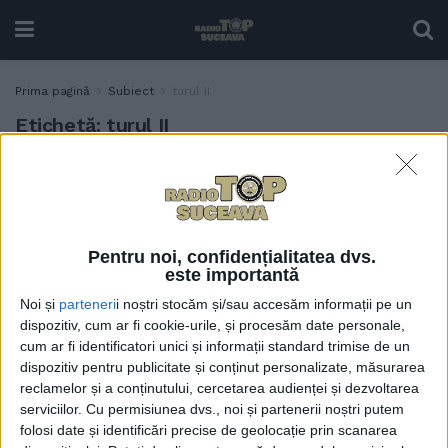
Prima pagină
Subiect
turul II
Etichetă:
turul II
Deputatul AUR de Suceava
POLITIC
Florin Pușcașu, referitor la
rezultatul obținut de
George Simion: Exprimă și
Pentru noi, confidențialitatea dvs.
dorința, și nemulțumirea
este importantă
societății românești în
Noi și
parteneri
i noștri stocăm și/sau accesăm informații pe un
ansamblul ei
dispozitiv, cum ar fi cookie-urile, și procesăm date personale,
6 MAI, 2025
cum ar fi identificatori unici și informații standard trimise de un
dispozitiv pentru publicitate și conținut personalizate, măsurarea
reclamelor și a conținutului, cercetarea audienței și dezvoltarea
serviciilor.
Cu permisiunea dvs., noi și partenerii noștri putem
folosi date și identificări precise de geolocație prin scanarea