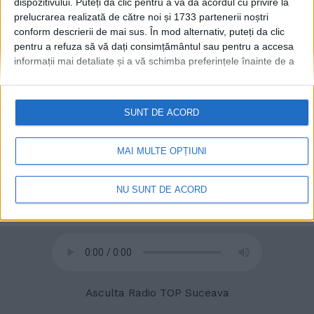
dispozitivului. Puteți da clic pentru a vă da acordul cu privire la
prelucrarea realizată de către noi și 1733 partenerii noștri
conform descrierii de mai sus. În mod alternativ, puteți da clic
© 2020
Radio TOP Suceava 104 FM
pentru a refuza să vă dați consimțământul sau pentru a accesa
informații mai detaliate și a vă schimba preferințele înainte de a
vă exprima consimțământul.
Vă rugăm să rețineți că este posibil
ca anumite prelucrări ale datelor dvs. cu caracter personal să nu
necesite consimțământul dvs., dar aveți dreptul de a refuza o
SUNT DE ACORD
astfel de prelucrare. Preferințele dvs. se vor aplica numai
acestui site web. Puteți să vă schimbați preferințele sau să vă
retrageți consimțământul în orice moment, revenind la acest site
MAI MULTE OPȚIUNI
și făcând clic pe butonul "Confidențialitate" din partea de jos a
paginii web.
NU SUNT DE ACORD
Asculta Radio TOP Suceava