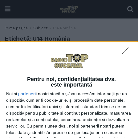
Prima pagină
Subiect
U14 România
Etichetă:
U14 România
Trecutul și prezentul
TABLETA ZILEI
proiectează un viitor
promițător pentru un tînăr
sucevean
Pentru noi, confidențialitatea dvs.
7 OCTOMBRIE, 2025
este importantă
Noi și
parteneri
i noștri stocăm și/sau accesăm informații pe un
dispozitiv, cum ar fi cookie-urile, și procesăm date personale,
cum ar fi identificatori unici și informații standard trimise de un
dispozitiv pentru publicitate și conținut personalizate, măsurarea
reclamelor și a conținutului, cercetarea audienței și dezvoltarea
serviciilor.
Cu permisiunea dvs., noi și partenerii noștri putem
folosi date și identificări precise de geolocație prin scanarea