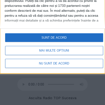
dispozitivului. Puteți da clic pentru a vă da acordul cu privire la
prelucrarea realizată de către noi și 1733 partenerii noștri
conform descrierii de mai sus. În mod alternativ, puteți da clic
pentru a refuza să vă dați consimțământul sau pentru a accesa
informații mai detaliate și a vă schimba preferințele înainte de a
vă exprima consimțământul.
Vă rugăm să rețineți că este posibil
ca anumite prelucrări ale datelor dvs. cu caracter personal să nu
necesite consimțământul dvs., dar aveți dreptul de a refuza o
SUNT DE ACORD
astfel de prelucrare. Preferințele dvs. se vor aplica numai
acestui site web. Puteți să vă schimbați preferințele sau să vă
retrageți consimțământul în orice moment, revenind la acest site
MAI MULTE OPȚIUNI
© 2020
Radio TOP Suceava 104 FM
și făcând clic pe butonul "Confidențialitate" din partea de jos a
paginii web.
NU SUNT DE ACORD
Asculta Radio TOP Suceava