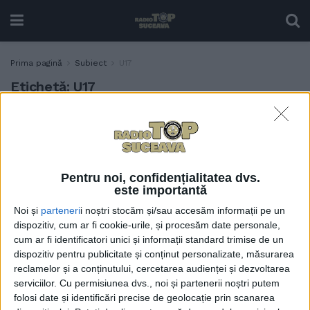
Prima pagină
Subiect
U17
Etichetă:
U17
Ovidiu Murariu, mulțumit
SPORT
și ca tată, și ca antrenor,
pentru peformanțele
echipelor de fotbal U17 și
Pentru noi, confidențialitatea dvs.
U19 de la LPS Suceava
este importantă
11 IUNIE, 2026
Noi și
parteneri
i noștri stocăm și/sau accesăm informații pe un
Ciprian Anton, după ce LPS
dispozitiv, cum ar fi cookie-urile, și procesăm date personale,
SPORT
cum ar fi identificatori unici și informații standard trimise de un
Suceava a cîștigat Cupa
dispozitiv pentru publicitate și conținut personalizate, măsurarea
României U17: Performanță
reclamelor și a conținutului, cercetarea audienței și dezvoltarea
istorică pentru fotbalul
serviciilor.
Cu permisiunea dvs., noi și partenerii noștri putem
sucevean
folosi date și identificări precise de geolocație prin scanarea
27 MAI, 2026