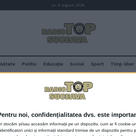
joi, 6 august, 2026
nătate
Politic
Educație
Social
Sport
Timp liber
Pentru noi, confidențialitatea dvs. este importa
Loial Impex Suceava, semnalizăr
tri stocăm și/sau accesăm informații pe un dispozitiv, cum ar fi cookie-u
din autostrada A7, tronson inaug
dentificatori unici și informații standard trimise de un dispozitiv pentru p