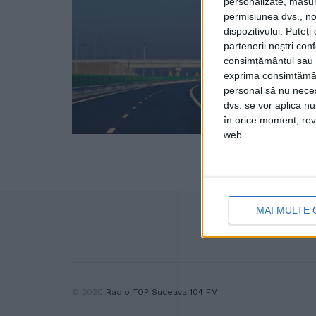
personalizate, măsura
permisiunea dvs., noi
dispozitivului. Puteț
partenerii noștri con
consimțământul sau p
exprima consimțămâ
personal să nu necesi
dvs. se vor aplica n
în orice moment, reve
web.
MAI MULTE 
© 2020
Radio TOP Suceava 104 FM