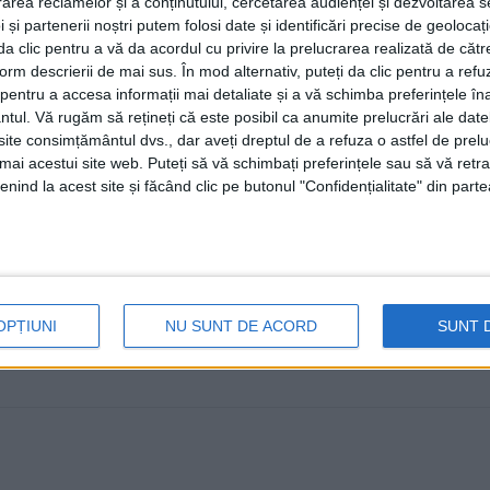
rea reclamelor și a conținutului, cercetarea audienței și dezvoltarea ser
finalizare era aprilie 2025
 și partenerii noștri putem folosi date și identificări precise de geoloca
i da clic pentru a vă da acordul cu privire la prelucrarea realizată de cătr
20 DECEMBRIE, 2024
form descrierii de mai sus. În mod alternativ, puteți da clic pentru a refu
Loial Impex Suceava a contribuit la realizarea lotului 
entru a accesa informații mai detaliate și a vă schimba preferințele în
ntul.
Vă rugăm să rețineți că este posibil ca anumite prelucrări ale date
(Mîndrești), care a fost dat ...
te consimțământul dvs., dar aveți dreptul de a refuza o astfel de prelu
umai acestui site web. Puteți să vă schimbați preferințele sau să vă ret
nind la acest site și făcând clic pe butonul "Confidențialitate" din parte
OPȚIUNI
NU SUNT DE ACORD
SUNT 