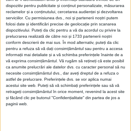
dispozitiv pentru publicitate și conținut personalizate, măsurarea
25 IANUARIE, 2026
reclamelor și a conținutului, cercetarea audienței și dezvoltarea
Doctorul în istorie Daniel
serviciilor.
Cu permisiunea dvs., noi și partenerii noștri putem
EDUCAȚIE
Hrenciuc: În manualele de
folosi date și identificări precise de geolocație prin scanarea
istorie sînt suficiente
dispozitivului. Puteți da clic pentru a vă da acordul cu privire la
informații despre Unirea
prelucrarea realizată de către noi și 1733 partenerii noștri
Principatelor și despre
conform descrierii de mai sus. În mod alternativ, puteți da clic
Alexandru Ioan Cuza
pentru a refuza să vă dați consimțământul sau pentru a accesa
informații mai detaliate și a vă schimba preferințele înainte de a
24 IANUARIE, 2024
vă exprima consimțământul.
Vă rugăm să rețineți că este posibil
Profesori și elevi de la
ca anumite prelucrări ale datelor dvs. cu caracter personal să nu
EDUCAȚIE
necesite consimțământul dvs., dar aveți dreptul de a refuza o
”Eminescu”, ”Ștefan cel
astfel de prelucrare. Preferințele dvs. se vor aplica numai
Mare”, ”Nicu Gane” și Liceul
acestui site web. Puteți să vă schimbați preferințele sau să vă
Tehnologic ”Ion Nistor”
retrageți consimțământul în orice moment, revenind la acest site
Vicovu de Sus, participanți
și făcând clic pe butonul "Confidențialitate" din partea de jos a
la o manifestară artistică și
paginii web.
la un simpozion științific
dedicat Unirii și găzduit de
Colegiul ”Mihai Eminescu”
Suceava (Foto)