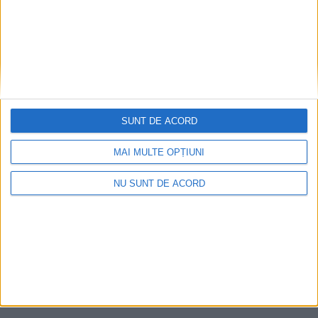
24 IANUARIE, 2024
George Simion, în centrul
POLITIC
Sucevei, de Ziua Unirii
Principatelor Române
23 IANUARIE, 2024
SUNT DE ACORD
Istoricul Florin Pintescu le
EDUCAȚIE
va vorbi elevilor de la
MAI MULTE OPȚIUNI
”Eminescu” despre Unirea
Principatelor Române:
NU SUNT DE ACORD
Dacă marile momente ale
istoriei cad într-un fel de
uitare, în general, nu este
bine pentru viitorul nici
unei țări
17 IANUARIE, 2023