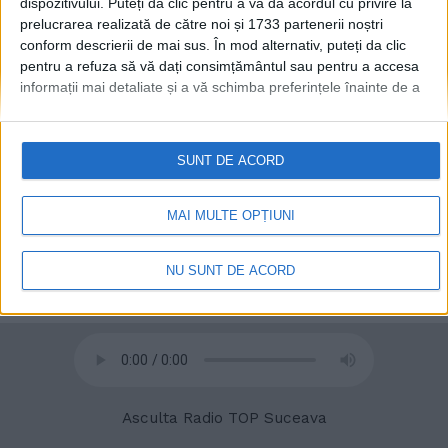
dispozitivului. Puteți da clic pentru a vă da acordul cu privire la
prelucrarea realizată de către noi și 1733 partenerii noștri
conform descrierii de mai sus. În mod alternativ, puteți da clic
© 2020
Radio TOP Suceava 104 FM
pentru a refuza să vă dați consimțământul sau pentru a accesa
informații mai detaliate și a vă schimba preferințele înainte de a
vă exprima consimțământul.
Vă rugăm să rețineți că este posibil
ca anumite prelucrări ale datelor dvs. cu caracter personal să nu
necesite consimțământul dvs., dar aveți dreptul de a refuza o
SUNT DE ACORD
astfel de prelucrare. Preferințele dvs. se vor aplica numai
acestui site web. Puteți să vă schimbați preferințele sau să vă
retrageți consimțământul în orice moment, revenind la acest site
MAI MULTE OPȚIUNI
și făcând clic pe butonul "Confidențialitate" din partea de jos a
paginii web.
NU SUNT DE ACORD
Asculta Radio TOP Suceava