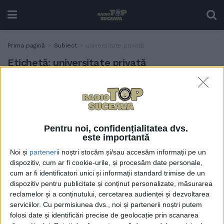
Prima pagină
Subiect
universitate privată
Etichetă:
universitate privată
Dimian: Se spun lucruri
EDUCAȚIE
neadevărate despre
învățămîntul superior
23 FEBRUARIE, 2021
Pentru noi, confidențialitatea dvs.
este importantă
Noi și
parteneri
i noștri stocăm și/sau accesăm informații pe un
dispozitiv, cum ar fi cookie-urile, și procesăm date personale,
cum ar fi identificatori unici și informații standard trimise de un
dispozitiv pentru publicitate și conținut personalizate, măsurarea
reclamelor și a conținutului, cercetarea audienței și dezvoltarea
serviciilor.
Cu permisiunea dvs., noi și partenerii noștri putem
folosi date și identificări precise de geolocație prin scanarea