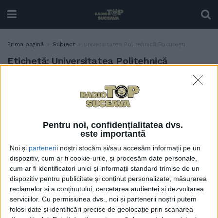
Prima pagină
Subiect
Universitatea Politehnică București
Etichetă:
Universitatea Politehnică
București
Elevii de la Colegiul
EDUCAȚIE
”Eudoxiu Hurmuzachi”
Rădăuți, rezultate foarte
Pentru noi, confidențialitatea dvs.
bune la concursul național
este importantă
„Chimia – Artă între Științe”
Noi și
parteneri
i noștri stocăm și/sau accesăm informații pe un
29 APRILIE, 2026
dispozitiv, cum ar fi cookie-urile, și procesăm date personale,
cum ar fi identificatori unici și informații standard trimise de un
dispozitiv pentru publicitate și conținut personalizate, măsurarea
reclamelor și a conținutului, cercetarea audienței și dezvoltarea
serviciilor.
Cu permisiunea dvs., noi și partenerii noștri putem
folosi date și identificări precise de geolocație prin scanarea