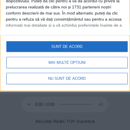
dispozitivului. Puteți da clic pentru a vă da acordul cu privire la
prelucrarea realizată de către noi și 1731 partenerii noștri
conform descrierii de mai sus. În mod alternativ, puteți da clic
pentru a refuza să vă dați consimțământul sau pentru a accesa
informații mai detaliate și a vă schimba preferințele înainte de a
© 2020
Radio TOP Suceava 104 FM
vă exprima consimțământul.
Vă rugăm să rețineți că este posibil
ca anumite prelucrări ale datelor dvs. cu caracter personal să nu
necesite consimțământul dvs., dar aveți dreptul de a refuza o
SUNT DE ACORD
astfel de prelucrare. Preferințele dvs. se vor aplica numai
acestui site web. Puteți să vă schimbați preferințele sau să vă
retrageți consimțământul în orice moment, revenind la acest site
MAI MULTE OPȚIUNI
și făcând clic pe butonul "Confidențialitate" din partea de jos a
paginii web.
NU SUNT DE ACORD
Asculta Radio TOP Suceava