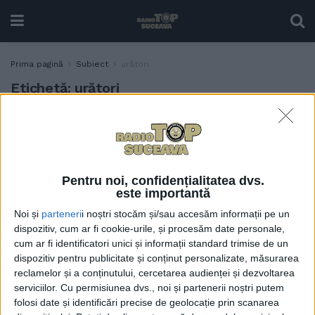
Prima pagină
Subiect
urători
Etichetă:
urători
Mii de oameni în centrul
ACTUALITATE
Sucevei, pentru a urmări
spectacolul oferit de ”urșii”,
”caprele”, ”răzeșii” și
Pentru noi, confidențialitatea dvs.
”haiducii” veniți din tot
este importantă
județul (Foto)
Noi și
parteneri
i noștri stocăm și/sau accesăm informații pe un
27 DECEMBRIE, 2022
dispozitiv, cum ar fi cookie-urile, și procesăm date personale,
cum ar fi identificatori unici și informații standard trimise de un
dispozitiv pentru publicitate și conținut personalizate, măsurarea
reclamelor și a conținutului, cercetarea audienței și dezvoltarea
serviciilor.
Cu permisiunea dvs., noi și partenerii noștri putem
folosi date și identificări precise de geolocație prin scanarea