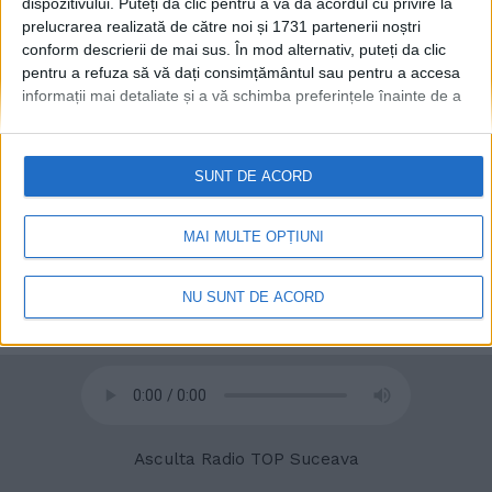
dispozitivului. Puteți da clic pentru a vă da acordul cu privire la
prelucrarea realizată de către noi și 1731 partenerii noștri
conform descrierii de mai sus. În mod alternativ, puteți da clic
pentru a refuza să vă dați consimțământul sau pentru a accesa
informații mai detaliate și a vă schimba preferințele înainte de a
© 2020
Radio TOP Suceava 104 FM
vă exprima consimțământul.
Vă rugăm să rețineți că este posibil
ca anumite prelucrări ale datelor dvs. cu caracter personal să nu
necesite consimțământul dvs., dar aveți dreptul de a refuza o
SUNT DE ACORD
astfel de prelucrare. Preferințele dvs. se vor aplica numai
acestui site web. Puteți să vă schimbați preferințele sau să vă
retrageți consimțământul în orice moment, revenind la acest site
MAI MULTE OPȚIUNI
și făcând clic pe butonul "Confidențialitate" din partea de jos a
paginii web.
NU SUNT DE ACORD
Asculta Radio TOP Suceava