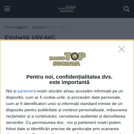
Prima pagină
Subiect
USV AVC
Etichetă:
USV AVC
200 de studenți și elevi de la
EDUCAȚIE
Colegiul Național „Petru
Rareș” și Colegiul Tehnic
„Alexandru Ioan Cuza”, la
Pentru noi, confidențialitatea dvs.
USV, la evenimentul „Stop
este importantă
AVC! Învață. Acționează.
Noi și
parteneri
i noștri stocăm și/sau accesăm informații pe un
Salvează”
dispozitiv, cum ar fi cookie-urile, și procesăm date personale,
15 NOIEMBRIE, 2024
cum ar fi identificatori unici și informații standard trimise de un
dispozitiv pentru publicitate și conținut personalizate, măsurarea
reclamelor și a conținutului, cercetarea audienței și dezvoltarea
serviciilor.
Cu permisiunea dvs., noi și partenerii noștri putem
folosi date și identificări precise de geolocație prin scanarea