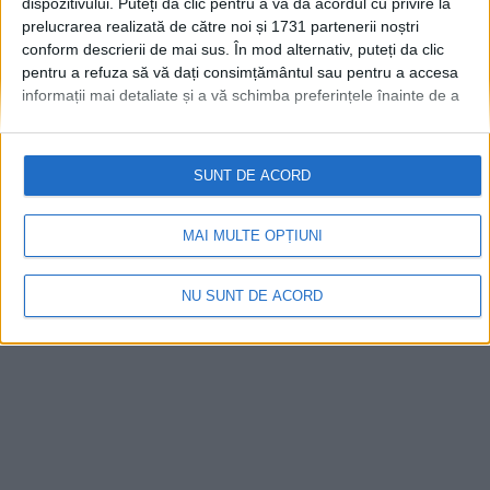
dispozitivului. Puteți da clic pentru a vă da acordul cu privire la
prelucrarea realizată de către noi și 1731 partenerii noștri
conform descrierii de mai sus. În mod alternativ, puteți da clic
pentru a refuza să vă dați consimțământul sau pentru a accesa
informații mai detaliate și a vă schimba preferințele înainte de a
vă exprima consimțământul.
Vă rugăm să rețineți că este posibil
© 2020
Radio TOP Suceava 104 FM
ca anumite prelucrări ale datelor dvs. cu caracter personal să nu
necesite consimțământul dvs., dar aveți dreptul de a refuza o
SUNT DE ACORD
astfel de prelucrare. Preferințele dvs. se vor aplica numai
acestui site web. Puteți să vă schimbați preferințele sau să vă
retrageți consimțământul în orice moment, revenind la acest site
MAI MULTE OPȚIUNI
și făcând clic pe butonul "Confidențialitate" din partea de jos a
paginii web.
NU SUNT DE ACORD