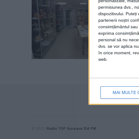
personalizate, măsura
permisiunea dvs., noi
dispozitivului. Puteț
partenerii noștri con
consimțământul sau p
exprima consimțămâ
personal să nu necesi
dvs. se vor aplica n
în orice moment, reve
web.
MAI MULTE 
© 2020
Radio TOP Suceava 104 FM