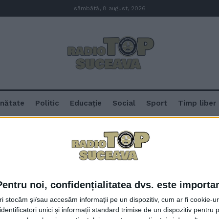
sâmbătă, 8 august, 2026
nătate
Politic
Educație
Social
Sport
Timp liber
Pentru noi, confidențialitatea dvs. este importa
Universitatea suceveană a primit 
tri stocăm și/sau accesăm informații pe un dispozitiv, cum ar fi cookie-u
Comisiei Europene. Distincția se
dentificatori unici și informații standard trimise de un dispozitiv pentru p