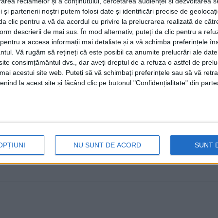
rea reclamelor și a conținutului, cercetarea audienței și dezvoltarea ser
respectă principiile enumerate 
 și partenerii noștri putem folosi date și identificări precise de geoloca
cercetătorilor
i da clic pentru a vă da acordul cu privire la prelucrarea realizată de cătr
form descrierii de mai sus. În mod alternativ, puteți da clic pentru a refu
16 OCTOMBRIE, 2024
entru a accesa informații mai detaliate și a vă schimba preferințele în
ntul.
Vă rugăm să rețineți că este posibil ca anumite prelucrări ale date
Universitatea „Ștefan cel Mare” din Suceava a primit d
te consimțământul dvs., dar aveți dreptul de a refuza o astfel de prelu
cercetare”, care este acordată de Comisia ...
umai acestui site web. Puteți să vă schimbați preferințele sau să vă ret
nind la acest site și făcând clic pe butonul "Confidențialitate" din parte
OPȚIUNI
NU SUNT DE ACORD
SUNT 