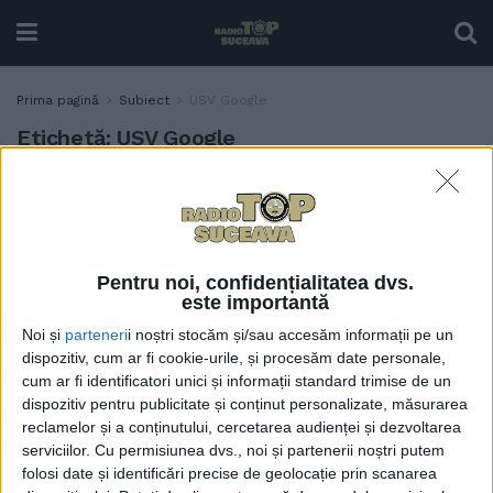
Prima pagină
Subiect
USV Google
Etichetă:
USV Google
Două echipaje ale
ACTUALITATE
universității sucevene, aur
la un concurs de inventică
desfășurat în Statele Unite
Pentru noi, confidențialitatea dvs.
ale Americii. Una dintre
este importantă
companiile care au sprijinit
Noi și
parteneri
i noștri stocăm și/sau accesăm informații pe un
evenimentul a fost Google
dispozitiv, cum ar fi cookie-urile, și procesăm date personale,
8 SEPTEMBRIE, 2023
cum ar fi identificatori unici și informații standard trimise de un
dispozitiv pentru publicitate și conținut personalizate, măsurarea
reclamelor și a conținutului, cercetarea audienței și dezvoltarea
serviciilor.
Cu permisiunea dvs., noi și partenerii noștri putem
folosi date și identificări precise de geolocație prin scanarea