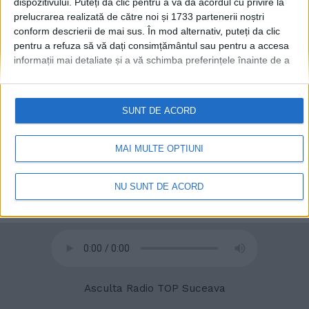
dispozitivului. Puteți da clic pentru a vă da acordul cu privire la
prelucrarea realizată de către noi și 1733 partenerii noștri
conform descrierii de mai sus. În mod alternativ, puteți da clic
pentru a refuza să vă dați consimțământul sau pentru a accesa
informații mai detaliate și a vă schimba preferințele înainte de a
vă exprima consimțământul.
Vă rugăm să rețineți că este posibil
© 2020
Radio TOP Suceava 104 FM
ca anumite prelucrări ale datelor dvs. cu caracter personal să nu
necesite consimțământul dvs., dar aveți dreptul de a refuza o
SUNT DE ACORD
astfel de prelucrare. Preferințele dvs. se vor aplica numai
acestui site web. Puteți să vă schimbați preferințele sau să vă
retrageți consimțământul în orice moment, revenind la acest site
MAI MULTE OPȚIUNI
și făcând clic pe butonul "Confidențialitate" din partea de jos a
paginii web.
NU SUNT DE ACORD
Asculta Radio TOP Suceava