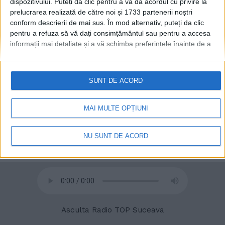
dispozitivului. Puteți da clic pentru a vă da acordul cu privire la
prelucrarea realizată de către noi și 1733 partenerii noștri
conform descrierii de mai sus. În mod alternativ, puteți da clic
pentru a refuza să vă dați consimțământul sau pentru a accesa
informații mai detaliate și a vă schimba preferințele înainte de a
vă exprima consimțământul.
Vă rugăm să rețineți că este posibil
ca anumite prelucrări ale datelor dvs. cu caracter personal să nu
necesite consimțământul dvs., dar aveți dreptul de a refuza o
SUNT DE ACORD
astfel de prelucrare. Preferințele dvs. se vor aplica numai
© 2020
Radio TOP Suceava 104 FM
acestui site web. Puteți să vă schimbați preferințele sau să vă
retrageți consimțământul în orice moment, revenind la acest site
MAI MULTE OPȚIUNI
și făcând clic pe butonul "Confidențialitate" din partea de jos a
paginii web.
NU SUNT DE ACORD
Asculta Radio TOP Suceava