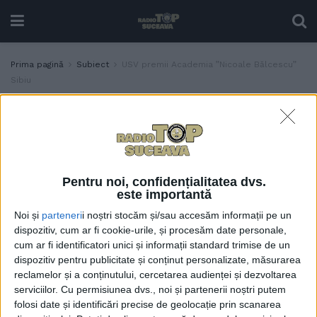
Prima pagină
Subiect
USV premii Academia ”Nicoale Bălcescu”
Sibiu
Etichetă:
USV premii Academia ”Nicoale
Bălcescu” Sibiu
Medalii și premii pentru
ACTUALITATE
patru proiecte ale
Pentru noi, confidențialitatea dvs.
studenților suceveni, la
este importantă
Salonul Internațional al
Noi și
parteneri
i noștri stocăm și/sau accesăm informații pe un
Inovării și Cercetării
dispozitiv, cum ar fi cookie-urile, și procesăm date personale,
Științifice Studențești
cum ar fi identificatori unici și informații standard trimise de un
„Cadet INOVA’24”
dispozitiv pentru publicitate și conținut personalizate, măsurarea
16 APRILIE, 2024
reclamelor și a conținutului, cercetarea audienței și dezvoltarea
serviciilor.
Cu permisiunea dvs., noi și partenerii noștri putem
folosi date și identificări precise de geolocație prin scanarea