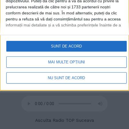
dispozitivului. Puteți da clic pentru a vă da acordul cu privire la
prelucrarea realizată de către noi și 1733 partenerii noștri
conform descrierii de mai sus. În mod alternativ, puteți da clic
pentru a refuza să vă dați consimțământul sau pentru a accesa
informații mai detaliate și a vă schimba preferințele înainte de a
© 2020
Radio TOP Suceava 104 FM
vă exprima consimțământul.
Vă rugăm să rețineți că este posibil
ca anumite prelucrări ale datelor dvs. cu caracter personal să nu
necesite consimțământul dvs., dar aveți dreptul de a refuza o
SUNT DE ACORD
astfel de prelucrare. Preferințele dvs. se vor aplica numai
acestui site web. Puteți să vă schimbați preferințele sau să vă
retrageți consimțământul în orice moment, revenind la acest site
MAI MULTE OPȚIUNI
și făcând clic pe butonul "Confidențialitate" din partea de jos a
paginii web.
NU SUNT DE ACORD
Asculta Radio TOP Suceava