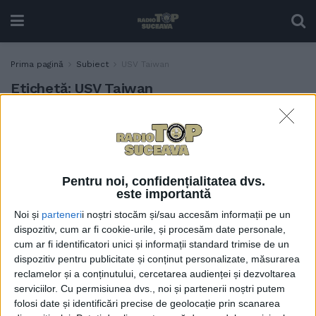
Prima pagină
Subiect
USV Taiwan
Etichetă:
USV Taiwan
USV, patru medalii la
EDUCAȚIE
International Invention &
Design EXPO – KIDE 2025.
În competiție au fost
Pentru noi, confidențialitatea dvs.
înscrise peste 600 de
este importantă
invenții
Noi și
parteneri
i noștri stocăm și/sau accesăm informații pe un
12 DECEMBRIE, 2025
dispozitiv, cum ar fi cookie-urile, și procesăm date personale,
cum ar fi identificatori unici și informații standard trimise de un
dispozitiv pentru publicitate și conținut personalizate, măsurarea
reclamelor și a conținutului, cercetarea audienței și dezvoltarea
serviciilor.
Cu permisiunea dvs., noi și partenerii noștri putem
folosi date și identificări precise de geolocație prin scanarea