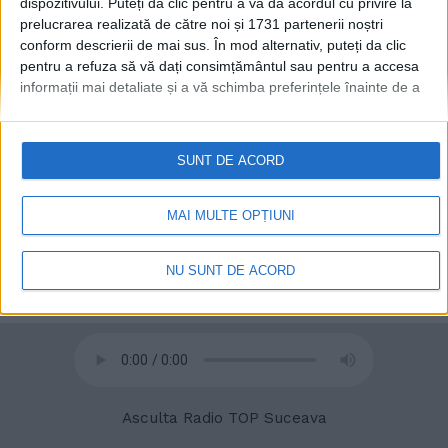
dispozitivului. Puteți da clic pentru a vă da acordul cu privire la
prelucrarea realizată de către noi și 1731 partenerii noștri
conform descrierii de mai sus. În mod alternativ, puteți da clic
pentru a refuza să vă dați consimțământul sau pentru a accesa
© 2020
Radio TOP Suceava 104 FM
informații mai detaliate și a vă schimba preferințele înainte de a
vă exprima consimțământul.
Vă rugăm să rețineți că este posibil
ca anumite prelucrări ale datelor dvs. cu caracter personal să nu
necesite consimțământul dvs., dar aveți dreptul de a refuza o
SUNT DE ACORD
astfel de prelucrare. Preferințele dvs. se vor aplica numai
acestui site web. Puteți să vă schimbați preferințele sau să vă
retrageți consimțământul în orice moment, revenind la acest site
MAI MULTE OPȚIUNI
și făcând clic pe butonul "Confidențialitate" din partea de jos a
paginii web.
NU SUNT DE ACORD
Asculta Radio TOP Suceava