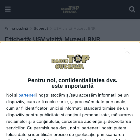
Prima pagină
Subiect
USV vizită Muzeul BNR
Etichetă:
USV vizită Muzeul BNR
”Mare” realizare a
TABLETA ZILEI
universității sucevene:
studenți în vizită la Muzeul
BNR. Urmează o vizită la o
Pentru noi, confidențialitatea dvs.
pizzerie
este importantă
31 MAI, 2024
Noi și
parteneri
i noștri stocăm și/sau accesăm informații pe un
dispozitiv, cum ar fi cookie-urile, și procesăm date personale,
cum ar fi identificatori unici și informații standard trimise de un
dispozitiv pentru publicitate și conținut personalizate, măsurarea
reclamelor și a conținutului, cercetarea audienței și dezvoltarea
serviciilor.
Cu permisiunea dvs., noi și partenerii noștri putem
folosi date și identificări precise de geolocație prin scanarea