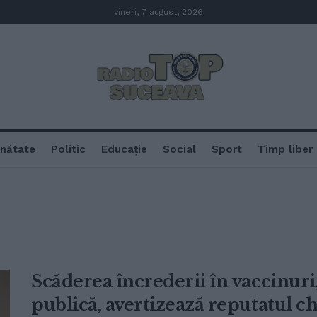
vineri, 7 august, 2026
nătate
Politic
Educație
Social
Sport
Timp liber
Scăderea încrederii în vaccinuri
publică, avertizează reputatul c