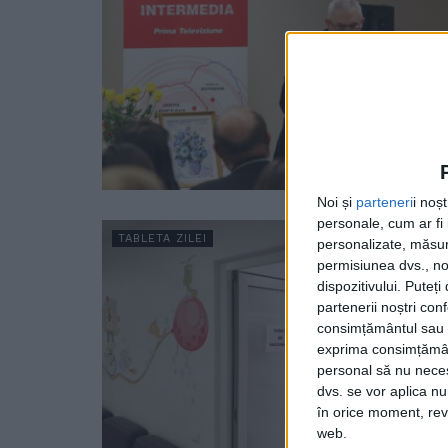
Noi și
parteneri
i noș
personale, cum ar fi i
TABLETA ZILEI
personalizate, măsura
permisiunea dvs., noi
dispozitivului. Puteț
partenerii noștri con
consimțământul sau p
exprima consimțămâ
personal să nu necesi
dvs. se vor aplica n
în orice moment, reve
web.