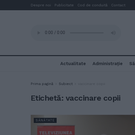
Despre noi
Publicitate
Cod de conduită
Contact
Actualitate
Administrație
Să
Prima pagină
Subiect
vaccinare copii
Etichetă:
vaccinare copii
SĂNĂTATE