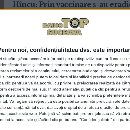
Hîncu: Prin vaccinare s-au eradi
15 DECEMBRIE, 2025
Campaniile pro-vaccinare care se desfășoară în prezen
Sorin Hîncu, deși foarte multe persoane și-au ...
Pentru noi, confidențialitatea dvs. este importa
tri stocăm și/sau accesăm informații pe un dispozitiv, cum ar fi cookie-u
dentificatori unici și informații standard trimise de un dispozitiv pentru p
Un sfert dintr-un centru de vacc
rea reclamelor și a conținutului, cercetarea audienței și dezvoltarea ser
suficient
 și partenerii noștri putem folosi date și identificări precise de geoloca
i da clic pentru a vă da acordul cu privire la prelucrarea realizată de cătr
6 IANUARIE, 2022
form descrierii de mai sus. În mod alternativ, puteți da clic pentru a refu
entru a accesa informații mai detaliate și a vă schimba preferințele în
La Suceava vor funcționa două centre pentru vaccinarea
ntul.
Vă rugăm să rețineți că este posibil ca anumite prelucrări ale date
5 și 11 ani. Primarul ...
te consimțământul dvs., dar aveți dreptul de a refuza o astfel de prelu
umai acestui site web. Puteți să vă schimbați preferințele sau să vă ret
nind la acest site și făcând clic pe butonul "Confidențialitate" din parte