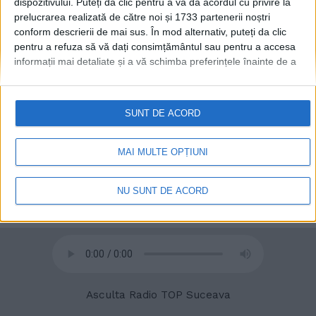
dispozitivului. Puteți da clic pentru a vă da acordul cu privire la
prelucrarea realizată de către noi și 1733 partenerii noștri
conform descrierii de mai sus. În mod alternativ, puteți da clic
© 2020
Radio TOP Suceava 104 FM
pentru a refuza să vă dați consimțământul sau pentru a accesa
informații mai detaliate și a vă schimba preferințele înainte de a
vă exprima consimțământul.
Vă rugăm să rețineți că este posibil
ca anumite prelucrări ale datelor dvs. cu caracter personal să nu
necesite consimțământul dvs., dar aveți dreptul de a refuza o
SUNT DE ACORD
astfel de prelucrare. Preferințele dvs. se vor aplica numai
acestui site web. Puteți să vă schimbați preferințele sau să vă
retrageți consimțământul în orice moment, revenind la acest site
MAI MULTE OPȚIUNI
și făcând clic pe butonul "Confidențialitate" din partea de jos a
paginii web.
NU SUNT DE ACORD
Asculta Radio TOP Suceava