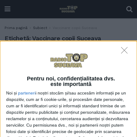
Prima pagină
Subiect
Vaccinare copii Suceava
Etichetă:
Vaccinare copii Suceava
Suceava, printre județele cu
SĂNĂTATE
cea mai mică rată de
vaccinare a copiilor
13 MARTIE, 2025
Pentru noi, confidențialitatea dvs.
este importantă
Noi și
parteneri
i noștri stocăm și/sau accesăm informații pe un
dispozitiv, cum ar fi cookie-urile, și procesăm date personale,
cum ar fi identificatori unici și informații standard trimise de un
dispozitiv pentru publicitate și conținut personalizate, măsurarea
reclamelor și a conținutului, cercetarea audienței și dezvoltarea
serviciilor.
Cu permisiunea dvs., noi și partenerii noștri putem
folosi date și identificări precise de geolocație prin scanarea