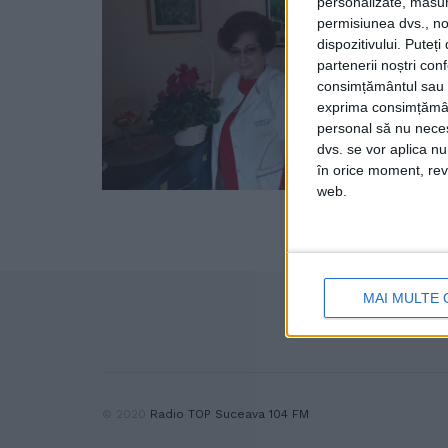
personalizate, măsura
permisiunea dvs., noi
dispozitivului. Puteț
partenerii noștri con
consimțământul sau p
exprima consimțămâ
personal să nu necesi
dvs. se vor aplica n
în orice moment, reve
web.
MAI MULTE 
© 2020
Radio TOP Suceava 104 FM