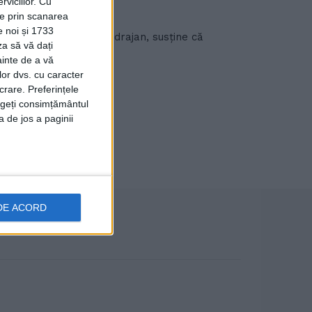
viciilor.
Cu
ție prin scanarea
e noi și 1733
cul de familie Irina Badrajan, susține că
za să vă dați
...
ainte de a vă
lor dvs. cu caracter
crare. Preferințele
rageți consimțământul
a de jos a paginii
DE ACORD