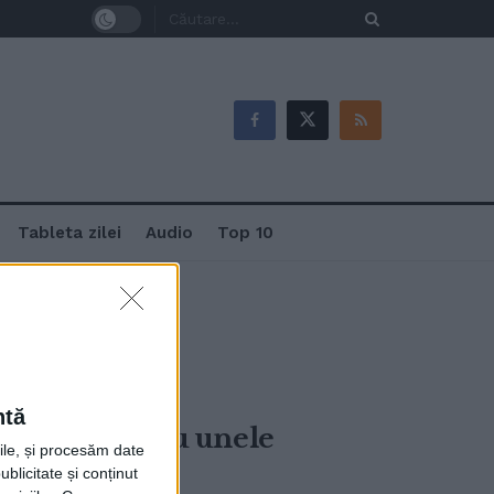
Tableta zilei
Audio
Top 10
ntă
ccinării pentru unele
rile, și procesăm date
ublicitate și conținut