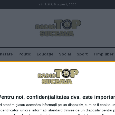
sâmbătă, 8 august, 2026
nătate
Politic
Educație
Social
Sport
Timp liber
ie
Pentru noi, confidențialitatea dvs. este importa
Dr. Badrajan: Obligativitatea va
tri stocăm și/sau accesăm informații pe un dispozitiv, cum ar fi cookie-u
categorii, justă
dentificatori unici și informații standard trimise de un dispozitiv pentru p