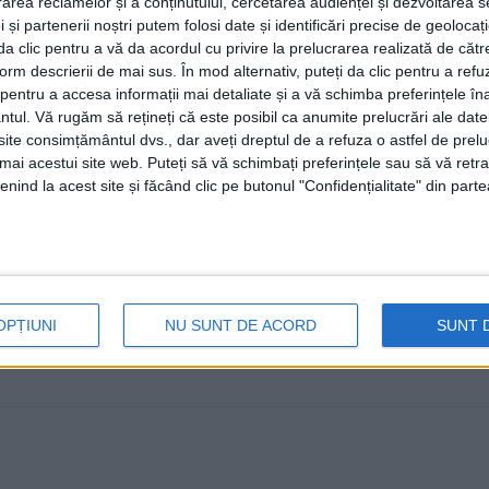
rea reclamelor și a conținutului, cercetarea audienței și dezvoltarea ser
23 SEPTEMBRIE, 2021
 și partenerii noștri putem folosi date și identificări precise de geoloca
i da clic pentru a vă da acordul cu privire la prelucrarea realizată de cătr
Secretarul general al Colegiului Medicilor Suceava, medi
form descrierii de mai sus. În mod alternativ, puteți da clic pentru a refu
numărul pacienților hotărîți să se vaccineze anti-COVID 
entru a accesa informații mai detaliate și a vă schimba preferințele în
ntul.
Vă rugăm să rețineți că este posibil ca anumite prelucrări ale date
te consimțământul dvs., dar aveți dreptul de a refuza o astfel de prelu
umai acestui site web. Puteți să vă schimbați preferințele sau să vă ret
nind la acest site și făcând clic pe butonul "Confidențialitate" din parte
OPȚIUNI
NU SUNT DE ACORD
SUNT 