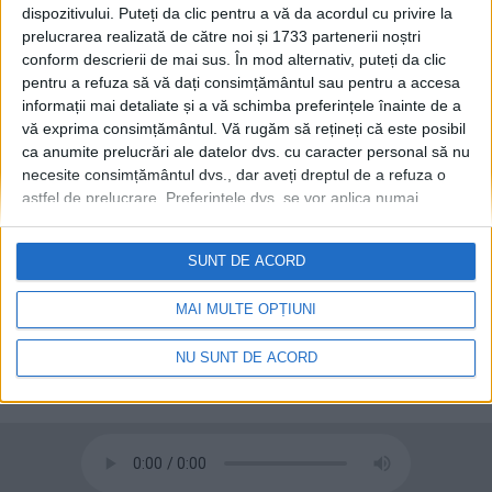
ADMINISTRAȚIE
dispozitivului. Puteți da clic pentru a vă da acordul cu privire la
vaccinați
prelucrarea realizată de către noi și 1733 partenerii noștri
12 MAI, 2021
conform descrierii de mai sus. În mod alternativ, puteți da clic
pentru a refuza să vă dați consimțământul sau pentru a accesa
informații mai detaliate și a vă schimba preferințele înainte de a
vă exprima consimțământul.
Vă rugăm să rețineți că este posibil
Evenimentele de la Zilele
ca anumite prelucrări ale datelor dvs. cu caracter personal să nu
ADMINISTRAȚIE
Sucevei, doar pentru
necesite consimțământul dvs., dar aveți dreptul de a refuza o
vaccinați
astfel de prelucrare. Preferințele dvs. se vor aplica numai
acestui site web. Puteți să vă schimbați preferințele sau să vă
27 APRILIE, 2021
retrageți consimțământul în orice moment, revenind la acest site
SUNT DE ACORD
și făcând clic pe butonul "Confidențialitate" din partea de jos a
paginii web.
MAI MULTE OPȚIUNI
NU SUNT DE ACORD