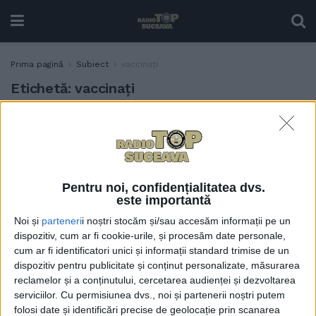
Prima pagină
Subiect
vaccinați
Etichetă:
vaccinați
La cazarea în căminele USV
EDUCAȚIE
vor avea prioritate
vaccinații și studenții care
au trecut prin boală
Pentru noi, confidențialitatea dvs.
19 IANUARIE, 2022
este importantă
CJSU, cel care dă ordine în
Noi și
parteneri
i noștri stocăm și/sau accesăm informații pe un
ADMINISTRAȚIE
pandemie, nu știe cîți
dispozitiv, cum ar fi cookie-urile, și procesăm date personale,
vaccinați are (?!?!)
cum ar fi identificatori unici și informații standard trimise de un
dispozitiv pentru publicitate și conținut personalizate, măsurarea
11 OCTOMBRIE, 2021
reclamelor și a conținutului, cercetarea audienței și dezvoltarea
serviciilor.
Cu permisiunea dvs., noi și partenerii noștri putem
folosi date și identificări precise de geolocație prin scanarea
Zilele Sucevei, doar pentru