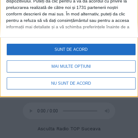
dispozitivului. Puteți da clic pentru a vă da acordul cu privire la
prelucrarea realizată de către noi și 1731 partenerii noștri
conform descrierii de mai sus. În mod alternativ, puteți da clic
pentru a refuza să vă dați consimțământul sau pentru a accesa
informații mai detaliate și a vă schimba preferințele înainte de a
© 2020
Radio TOP Suceava 104 FM
vă exprima consimțământul.
Vă rugăm să rețineți că este posibil
ca anumite prelucrări ale datelor dvs. cu caracter personal să nu
necesite consimțământul dvs., dar aveți dreptul de a refuza o
SUNT DE ACORD
astfel de prelucrare. Preferințele dvs. se vor aplica numai
acestui site web. Puteți să vă schimbați preferințele sau să vă
retrageți consimțământul în orice moment, revenind la acest site
MAI MULTE OPȚIUNI
și făcând clic pe butonul "Confidențialitate" din partea de jos a
paginii web.
NU SUNT DE ACORD
Asculta Radio TOP Suceava