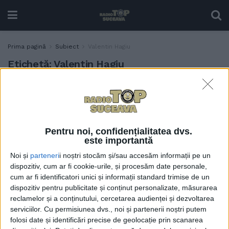
Prima pagină
Subiect
Valentin Hagiu
Etichetă:
Valentin Hagiu
Valentin Hagiu, un fotbalist
SPORT
cu 7 goluri înscrise în
actuala ediție de campionat,
al doilea transfer reușit de
Pentru noi, confidențialitatea dvs.
Foresta Suceava în această
este importantă
iarnă
Noi și
parteneri
i noștri stocăm și/sau accesăm informații pe un
10 IANUARIE, 2023
dispozitiv, cum ar fi cookie-urile, și procesăm date personale,
cum ar fi identificatori unici și informații standard trimise de un
dispozitiv pentru publicitate și conținut personalizate, măsurarea
reclamelor și a conținutului, cercetarea audienței și dezvoltarea
serviciilor.
Cu permisiunea dvs., noi și partenerii noștri putem
folosi date și identificări precise de geolocație prin scanarea