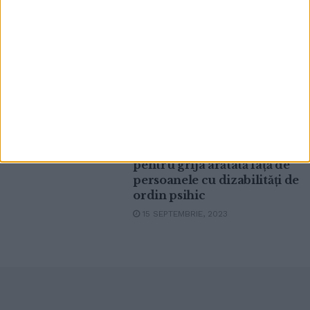
cazați la Căminul de Bătrîni
Solca
17 DECEMBRIE, 2024
Mihai Pînzaru-PIM a făcut
ACTUALITATE
50 de portrete grafice, în
Grecia, la o conferință
internațională pentru tineri
cu dizabilități. PIM a primit
o diplomă și o medalie
pentru grija arătată față de
persoanele cu dizabilități de
ordin psihic
15 SEPTEMBRIE, 2023