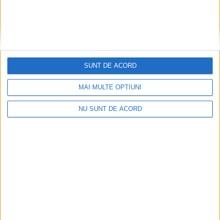
depozita ceea ce donează
oamenii
3 APRILIE, 2025
Programul CARE al
SOCIAL
Institutului Bucovina,
SUNT DE ACORD
sprijin și suport educațional
pentru 270 de copii
MAI MULTE OPȚIUNI
vulnerabili din șapte
comunități timp de 18 luni.
NU SUNT DE ACORD
Președintele asociației,
Vasile Gafiuc: 35 de copii
sînt luați deja din cadrul
familiei și vrem să-i
reintegrăm, să-i aducem
înapoi în familie
3 APRILIE, 2025
Cadouri de la voluntarii
SOCIAL
Institutului Bucovina,
pentru cei 62 de oameni