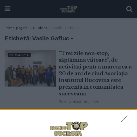
Prima pagină
Subiect
Vasile Gafiuc •
Etichetă:
Vasile Gafiuc •
”Trei zile non-stop,
ACTUALITATE
săptămîna viitoare”, de
activități pentru marcarea a
20 de ani de cînd Asociația
Institutul Bucovina este
prezentă în comunitatea
suceveană
20 NOIEMBRIE, 2025
Asociația Institutul
ACTUALITATE
Bucovina Suceava, 20 de
ani: ”40 de milioane de euro
aduși în comunitate, 104