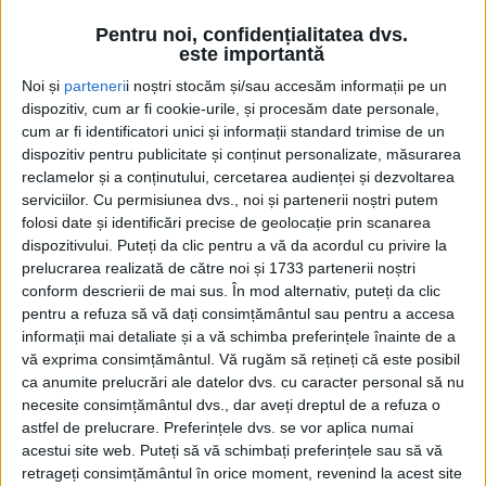
locuri de muncă nou create
pentru tineri, (…) peste 200
Pentru noi, confidențialitatea dvs.
este importantă
de proiecte scrise, vreo 127
implementate, peste 6.000
Noi și
parteneri
i noștri stocăm și/sau accesăm informații pe un
de beneficiari”
dispozitiv, cum ar fi cookie-urile, și procesăm date personale,
cum ar fi identificatori unici și informații standard trimise de un
20 NOIEMBRIE, 2025
dispozitiv pentru publicitate și conținut personalizate, măsurarea
Mihai Pînzaru – PIM,
reclamelor și a conținutului, cercetarea audienței și dezvoltarea
ACTUALITATE
despre expoziția ”Terapia”,
serviciilor.
Cu permisiunea dvs., noi și partenerii noștri putem
a artistului german de
folosi date și identificări precise de geolocație prin scanarea
origine cubaneză Rolando
dispozitivului. Puteți da clic pentru a vă da acordul cu privire la
prelucrarea realizată de către noi și 1733 partenerii noștri
Vázquez Hernández: Este
conform descrierii de mai sus. În mod alternativ, puteți da clic
impresionantă. Este o
pentru a refuza să vă dați consimțământul sau pentru a accesa
explozie cromatică. Toate
informații mai detaliate și a vă schimba preferințele înainte de a
sînt culori electrice
vă exprima consimțământul.
Vă rugăm să rețineți că este posibil
4 NOIEMBRIE, 2025
ca anumite prelucrări ale datelor dvs. cu caracter personal să nu
necesite consimțământul dvs., dar aveți dreptul de a refuza o
Galeria Zamca, ocupată
ACTUALITATE
astfel de prelucrare. Preferințele dvs. se vor aplica numai
”cam tot anul”. Artiștii din
acestui site web. Puteți să vă schimbați preferințele sau să vă
orice colț al țării pot expune
retrageți consimțământul în orice moment, revenind la acest site
în alte două spații