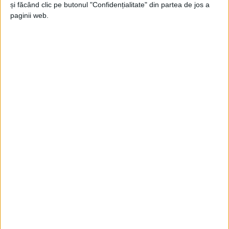
și făcând clic pe butonul "Confidențialitate" din partea de jos a
administrate de Institutul
paginii web.
Bucovina. Vasile Gafiuc:
Locația de expunere de la
Burdujeni, de la Spitalul de
Psihiatrie, printr-un proiect
facilitat de noi, va intra într-
un program de reabilitare
completă
6 APRILIE, 2025
Colecta Națională de
SOCIAL
Alimente, în perioada 4-6
aprilie. Vasile Gafiuc,
președintele Institutului
Bucovina, partener al
programului: Sînt peste 40
de voluntari și cinci
magazine care ne permit să
ducem campania și să avem
containere unde putem