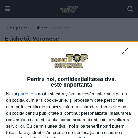
Prima pagină
Subiect
Veronese
Etichetă:
Veronese
Lucrări de Rubens,
ACTUALITATE
Veronese și Brueghel cel
Tînăr, din colecția
Muzeului Național
Pentru noi, confidențialitatea dvs.
Brukenthal, pot fi admirate
este importantă
la Muzeul de Istorie din
Noi și
parteneri
i noștri stocăm și/sau accesăm informații pe un
Suceava (Foto)
dispozitiv, cum ar fi cookie-urile, și procesăm date personale,
28 NOIEMBRIE, 2024
cum ar fi identificatori unici și informații standard trimise de un
dispozitiv pentru publicitate și conținut personalizate, măsurarea
reclamelor și a conținutului, cercetarea audienței și dezvoltarea
serviciilor.
Cu permisiunea dvs., noi și partenerii noștri putem
folosi date și identificări precise de geolocație prin scanarea