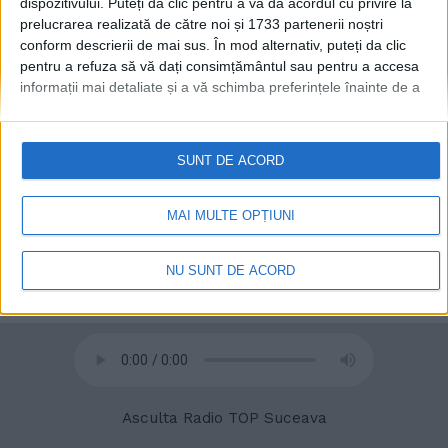
dispozitivului. Puteți da clic pentru a vă da acordul cu privire la
prelucrarea realizată de către noi și 1733 partenerii noștri
conform descrierii de mai sus. În mod alternativ, puteți da clic
pentru a refuza să vă dați consimțământul sau pentru a accesa
informații mai detaliate și a vă schimba preferințele înainte de a
vă exprima consimțământul.
Vă rugăm să rețineți că este posibil
© 2020
Radio TOP Suceava 104 FM
ca anumite prelucrări ale datelor dvs. cu caracter personal să nu
necesite consimțământul dvs., dar aveți dreptul de a refuza o
SUNT DE ACORD
astfel de prelucrare. Preferințele dvs. se vor aplica numai
acestui site web. Puteți să vă schimbați preferințele sau să vă
retrageți consimțământul în orice moment, revenind la acest site
MAI MULTE OPȚIUNI
și făcând clic pe butonul "Confidențialitate" din partea de jos a
paginii web.
NU SUNT DE ACORD
Asculta Radio TOP Suceava